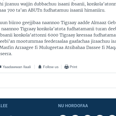
i jiranuu wajjin dubbachuu isaani ibsanii, konkola’atonn
a 700 ta’an ABUTn fudhatamuu isaanii himaniiru.
tuun biiroo geejjibaa naannoo Tigraay aadde Almaaz Geb
aannoo Tigraay konkola’atota fudhatamanii turan dee
 ibsanii konkola’attonni 6000 Tigraay keessaa fudhatama
deebi’an mootummaa feederaalaa gaafachaa jiraachuu isa
Masfin Arraagee fi Mulugeetaa Atsibahaa Dassee fi Maq
seera.
Yaadawwan Ilaali
Follow us
Print
LEE
NU HORDOFAA