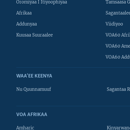
Oromiyaa I Itiyoophiyaa
Tamsaasa G
Afrikaa
Sagantaale
Addunyaa
Viidiyoo
Kuusaa Suuraalee
VOA60 Afri
VOA60 Ame
VOA60 Add
WAA’EE KEENYA
Nu Quunnamuuf
Sagantaa R
VOA AFRIKAA
Learning English
Amharic
Kinyarwan