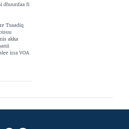
i dhuunfaa fi
re Tsaadiq
bisuu
nis akka
anii
alee irra VOA