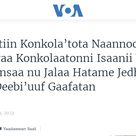
tiin Konkola’tota Naanno
aa Konkolaatonni Isaanii
nsaa nu Jalaa Hatame Je
Deebi’uuf Gaafatan
3, 2023
Yaadawwan Ilaali