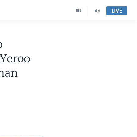
LIVE
o
 Yeroo
dhan