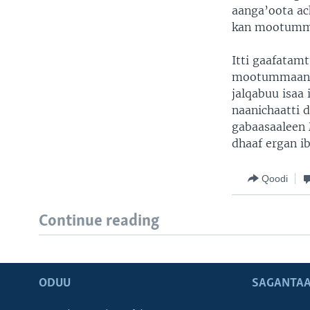
aanga’oota ach
kan mootumma
Itti gaafatam
mootummaan n
jalqabuu isaa
naanichaatti 
gabaasaaleen 
dhaaf ergan ib
Qoodi
Continue reading
ODUU
SAGANTAA