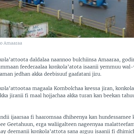
oo Amaaraa
ola’attoota daldalaa naannoo bulchiinsa Amaaraa, godi
ummaan feederaalaa konkola’atota isaanii yemmuu wal
man jedhan akka deebisuuf gaafatani jiru.
ola’attootaa magaala Kombolchaa keessa jiran, konkola
akka jiranii fi maal hojjachaa akka turan kan beekan tah
dii ijaarsaa fi haaromsaa dhiheenya kan hundessamee 
ee Geetahuun, erga waliigalteen nageenyaa malatteefam
y deemanii konkola’attota sana arguu isaanii fi dhimich