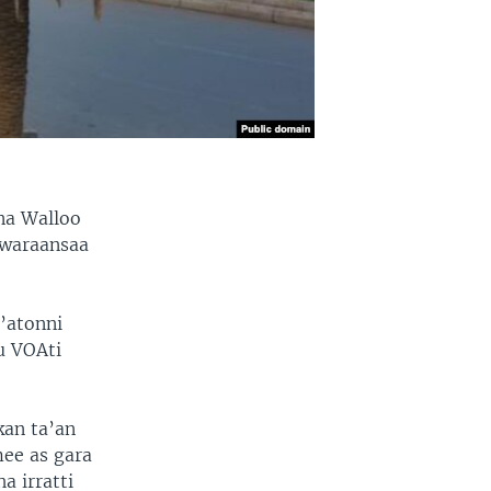
na Walloo
-waraansaa
’atonni
uu VOAti
kan ta’an
ee as gara
a irratti