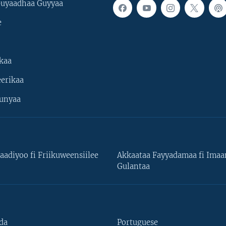
uyaadhaa Guyyaa
e
kaa
erikaa
unyaa
aadiyoo fi Friikuweensiilee
Akkaataa Fayyadamaa fi Ima
Gulantaa
da
Portuguese