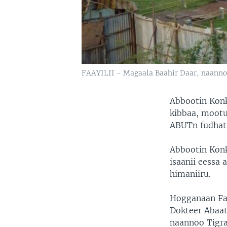
FAAYILII - Magaala Baahir Daar, naann
Abbootin Konk
kibbaa, moot
ABUTn fudhata
Abbootin Konk
isaanii eessa 
himaniiru.
Hogganaan Fan
Dokteer Abaat
naannoo Tigraa