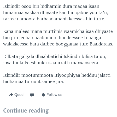
Iskiindir osoo hin hidhamiin dura maqaa isaan
himannaa yakkaa dhiyaate kan hin qabne yoo ta’u,
tarree namoota barbaadamanii keessas hin turre.
Kana malees mana murtiinis waamicha isaa dhiyaate
hin jiru jedha dhaabni inni hundeessee fi hanga
walakkeessa bara darbee hoogganaa ture Baaldaraas.
Dilbata galgala dhaabbatichi Iskiindir bilisa ta'uu,
ibsa fuula Feesbuukii isaa irratti maxxanseera.
Iskindiir mootummoota Itiyoophiyaa hedduu jalatti
hidhamaa turuu ibsamee jira.
Qoodi
Follow us
Continue reading