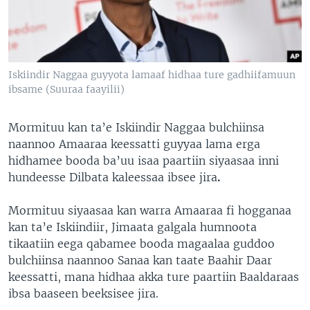
Iskiindir Naggaa guyyota lamaaf hidhaa ture gadhiifamuun
ibsame (Suuraa faayilii)
Mormituu kan ta’e Iskiindir Naggaa bulchiinsa
naannoo Amaaraa keessatti guyyaa lama erga
hidhamee booda ba’uu isaa paartiin siyaasaa inni
hundeesse Dilbata kaleessaa ibsee jira
.
Mormituu siyaasaa kan warra Amaaraa fi hogganaa
kan ta’e Iskiindiir, Jimaata galgala humnoota
tikaatiin eega qabamee booda magaalaa guddoo
bulchiinsa naannoo Sanaa kan taate Baahir Daar
keessatti, mana hidhaa akka ture paartiin Baaldaraas
ibsa baaseen beeksisee jira.