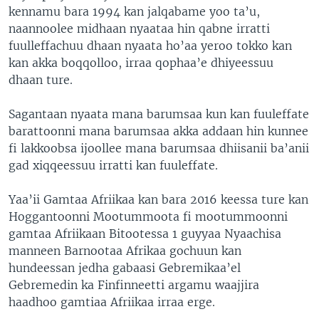
kennamu bara 1994 kan jalqabame yoo ta’u,
naannoolee midhaan nyaataa hin qabne irratti
fuulleffachuu dhaan nyaata ho’aa yeroo tokko kan
kan akka boqqolloo, irraa qophaa’e dhiyeessuu
dhaan ture.
Sagantaan nyaata mana barumsaa kun kan fuuleffate
barattoonni mana barumsaa akka addaan hin kunnee
fi lakkoobsa ijoollee mana barumsaa dhiisanii ba’anii
gad xiqqeessuu irratti kan fuuleffate.
Yaa’ii Gamtaa Afriikaa kan bara 2016 keessa ture kan
Hoggantoonni Mootummoota fi mootummoonni
gamtaa Afriikaan Bitootessa 1 guyyaa Nyaachisa
manneen Barnootaa Afrikaa gochuun kan
hundeessan jedha gabaasi Gebremikaa’el
Gebremedin ka Finfinneetti argamu waajjira
haadhoo gamtiaa Afriikaa irraa erge.