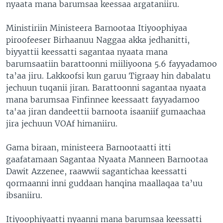
nyaata mana barumsaa keessaa argataniiru.
Ministiriin Ministeera Barnootaa Itiyoophiyaa
piroofeeser Birhaanuu Naggaa akka jedhanitti,
biyyattii keessatti sagantaa nyaata mana
barumsaatiin barattoonni miiliyoona 5.6 fayyadamoo
ta’aa jiru. Lakkoofsi kun garuu Tigraay hin dabalatu
jechuun tuqanii jiran. Barattoonni sagantaa nyaata
mana barumsaa Finfinnee keessaatt fayyadamoo
ta'aa jiran dandeettii barnoota isaaniif gumaachaa
jira jechuun VOAf himaniiru.
Gama biraan, ministeera Barnootaatti itti
gaafatamaan Sagantaa Nyaata Manneen Barnootaa
Dawit Azzenee, raawwii sagantichaa keessatti
qormaanni inni guddaan hanqina maallaqaa ta’uu
ibsaniiru.
Itiyoophiyaatti nyaanni mana barumsaa keessatti