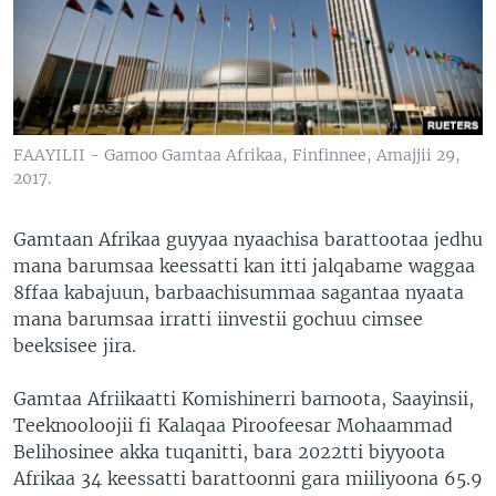
FAAYILII - Gamoo Gamtaa Afrikaa, Finfinnee, Amajjii 29,
2017.
Gamtaan Afrikaa guyyaa nyaachisa barattootaa jedhu
mana barumsaa keessatti kan itti jalqabame waggaa
8ffaa kabajuun, barbaachisummaa sagantaa nyaata
mana barumsaa irratti iinvestii gochuu cimsee
beeksisee jira.
Gamtaa Afriikaatti Komishinerri barnoota, Saayinsii,
Teeknooloojii fi Kalaqaa Piroofeesar Mohaammad
Belihosinee akka tuqanitti, bara 2022tti biyyoota
Afrikaa 34 keessatti barattoonni gara miiliyoona 65.9