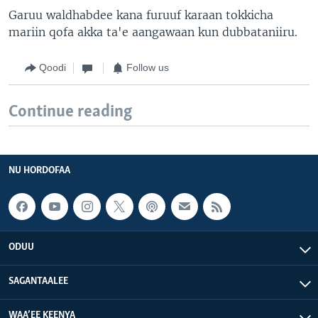
Garuu waldhabdee kana furuuf karaan tokkicha
mariin qofa akka ta'e aangawaan kun dubbataniiru.
Qoodi
Follow us
Continue reading
NU HORDOFAA
ODUU
SAGANTAALEE
WAA’EE KEENYA