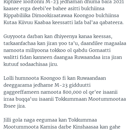
Riphxee looltonni M-23 jedhaman dhuma bara 2021
kaasee erga deebi’ee bahee asitti bulchiinsa
Rippabiliika Dimookiraatawaa Koongoo bulchiinsa
Kutaa Kiivuu Kaabaa keessatti lafa bal’aa qabateera.
Guyyoota darban kan dhiyeenya kanaa keessas,
tarkaanfachaa kan jiran yoo ta’u, daandilee magaalaa
namoota miliyoona tokkoo ol qabdu Gomaatti
walitti fidan kanneen daangaa Ruwaandaa irra jiran
kutuuf sodaachisaa jiru.
Lolli humnoota Koongoo fi kan Ruwaandaan
deeggarama jedhame M-23 gidduutti
gaggeeffameen namoota 800,000 ol qe'ee isaanii
irraa buqqa'uu isaanii Tokkummaan Mootummootaa
Ibsee jira.
Jilli gola naga eegumaa kan Tokkummaa
Mootummoota Kamisa darbe Kinshaasaa kan gahe