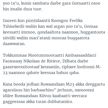
yoo ta’u, kunis sambata darbe gara Gomaatti osoo
hin imalin dura ture.
Gareen kun pirezidaantii Koongoo Feeliks
Tshisekedii waliin kan wal argan yoo ta’u, Gomaa
keessatti immoo, qondaaltota naannoo, hoggantoota
siiviilii waliin mari'atanii mooraa buqqaatota
daawwatan.
Tokkummaa Mootummootaatti Ambaasaaddarri
Faransaay Nikolaas de Riviere, Dilbata darbe
gaazexeessitootaaf kennaniin, riphxee looltonni M-
23 naannoo qabate keessaa bahuu qaba.
Kana booda jedhan Ruwaandaan M23 akka deeggartu
agarsiisuu hin barbaachisu" jechuun, namoonni
idilee Ruwaandaas Kiivuu kaabaatti weerara
gaggeessaa akka turan dubbataniiru.