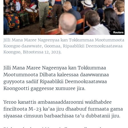
Jilli Mana Maree Nageenyaa kan Tokkummaa Mootummoota
Koongoo daawwate, Goomaa, Ripaablikii Deemookraatawaa
Koongoo, Bitootessa 12, 2023.
Jilli Mana Maree Nageenyaa kan Tokkummaa
Mootummoota Dilbata kaleessaa daawwannaa
guyyoota sadiif Ripaablikii Deemookraatawaa
Koongootti gaggeesse xumuree jira.
Yeroo kanattis ambaasaaddaroonni waldhabdee
finciltoota M-23 ka’aa jiru dhaabuuf furmaata gama
siyaasaa cimsuun barbaachisaa ta’u dubbatanii jiru.