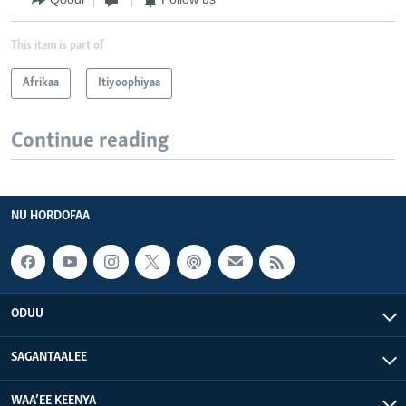
This item is part of
Afrikaa
Itiyoophiyaa
Continue reading
NU HORDOFAA
ODUU
SAGANTAALEE
WAA’EE KEENYA