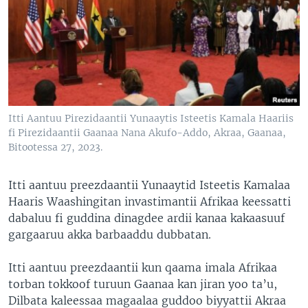
Itti Aantuu Pirezidaantii Yunaaytis Isteetis Kamala Haariis
fi Pirezidaantii Gaanaa Nana Akufo-Addo, Akraa, Gaanaa,
Bitootessa 27, 2023.
Itti aantuu preezdaantii Yunaaytid Isteetis Kamalaa
Haaris Waashingitan invastimantii Afrikaa keessatti
dabaluu fi guddina dinagdee ardii kanaa kakaasuuf
gargaaruu akka barbaaddu dubbatan.
Itti aantuu preezdaantii kun qaama imala Afrikaa
torban tokkoof turuun Gaanaa kan jiran yoo ta’u,
Dilbata kaleessaa magaalaa guddoo biyyattii Akraa