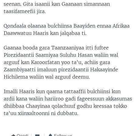
seenan. Gita isaanii kan Gaanaan simannaan
taasifameefii jira.
Qondaala olaanaa bulchiinsa Baayiden ennaa Afrikaa
Daawwatuu Haaris kan jalqabaa ti.
Gaanaa booda gara Taanzaaniyaa itti fuftee
Pirezidaantii Saamiyaa Suluhu Hasan waliin wal
arguuf kan Karoorfatan yoo ta’u, achiis gara
Zaambiyaatti imaluun pirezidaantii Hakaayinde
Hichilema waliin wal arguuf deemu.
Imalli Haaris kun qaama tattaaffii bulchiinsi kun
ardii kana waliin hariiroo gadi fageessuun akkasumas
dhiibbaa Chaayinaa qolachuuf godhu keessaa tokko
ta’uu xiinxaltoonni ni dubbatu.
Qoodi
Follow us