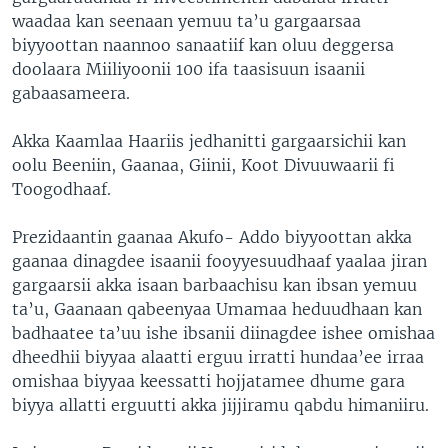
waadaa kan seenaan yemuu ta’u gargaarsaa
biyyoottan naannoo sanaatiif kan oluu deggersa
doolaara Miiliyoonii 100 ifa taasisuun isaanii
gabaasameera.
Akka Kaamlaa Haariis jedhanitti gargaarsichii kan
oolu Beeniin, Gaanaa, Giinii, Koot Divuuwaarii fi
Toogodhaaf.
Prezidaantin gaanaa Akufo- Addo biyyoottan akka
gaanaa dinagdee isaanii fooyyesuudhaaf yaalaa jiran
gargaarsii akka isaan barbaachisu kan ibsan yemuu
ta’u, Gaanaan qabeenyaa Umamaa heduudhaan kan
badhaatee ta’uu ishe ibsanii diinagdee ishee omishaa
dheedhii biyyaa alaatti erguu irratti hundaa’ee irraa
omishaa biyyaa keessatti hojjatamee dhume gara
biyya allatti erguutti akka jijjiramu qabdu himaniiru.