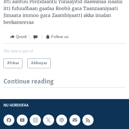
Itti aantuu Prezidaantii Yunaayitid daawanaa isaanii
itti fufuudhaan gaafaa Roobii gara Taanzaaniyaati
Jimaata immoo gara Zaambiyaatti akka imalan
beekameeraa
Qoodi
Follow us
This item is part of
Afrikaa
Addunyaa
Continue reading
NU HORDOFAA