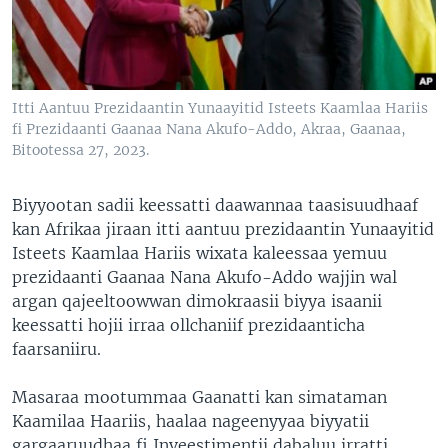
Itti Aantuu Prezidaantin Yunaayitid Isteets Kaamlaa Hariis
fi Prezidaanti Gaanaa Nana Akufo-Addo, Akraa, Gaanaa,
Bitootessa 27, 2023.
Biyyootan sadii keessatti daawannaa taasisuudhaaf
kan Afrikaa jiraan itti aantuu prezidaantin Yunaayitid
Isteets Kaamlaa Hariis wixata kaleessaa yemuu
prezidaanti Gaanaa Nana Akufo-Addo wajjin wal
argan qajeeltoowwan dimokraasii biyya isaanii
keessatti hojii irraa ollchaniif prezidaanticha
faarsaniiru.
Masaraa mootummaa Gaanatti kan simataman
Kaamilaa Haariis, haalaa nageenyyaa biyyatii
gargaaruudhaa fi Inveestimentii dabaluu irratti