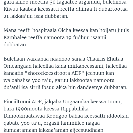
gara kiiloo meetira 30 fagaatee argamuu, bulchiinsa
Kiivuu kaabaa keessatti reeffa dhiiraa fi dubartootaa
21 lakkaa'uu isaa dubbatan.
Mana reeffi hospitaala Oicha keessa kan hojjatu Juuls
Kambalee reeffa namoota 19 fudhuu isaanii
dubbatan.
Bulchaan waraanaa naannoo sanaa Chaarlis Ehutaa
Omeangaan haleellaa kana mirkaneessanii, haleellaa
kanaafis "shororkeessitoota ADF" jechuun kan
walqabsiise yoo ta'u, garuu lakkoofsa namoota
du’anii isa sirrii ibsuu akka hin dandeenye dubbatan.
Finciiltonni ADF, jalqaba Uugaandaa keessa turan,
bara 1990moota keessa Rippabiliika
Dimookiraatawaa Koongoo bahaa keessatti iddookan
qabate yoo ta’u, ergasii lammiilee nagaa
kumaatamaan lakkaa’aman ajjeesuudhaan