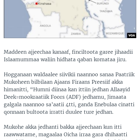
Maddeen ajjeechaa kanaaf, finciltoota garee jihaadii
Islaamummaa waliin hidhata qaban komataa jiru.
Hogganaan waldaalee siivikii naannoo sanaa Paatriik
Mukoheen bilbilaan Ajaans Firaans Preesiif akka
himanitti, “Humni diinaa kan ittiin jedhan Allaayid
Deek=mookraatiik Foors (ADF) jedhamu, Jimaata
galgala naannoo sa’aatii 4tti, ganda Enebulaa cinatti
qonnaan bultoota irratti duulee ture jedhan.
Mukohe akka jedhanti bakka ajjeechaan kun itti
raawwatame, magaalaa Oicha irraa gara dhihaatti