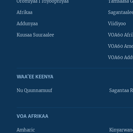
Oromiyaa I Itiyoophiyaa
Tamsaasa G
Afrikaa
Sagantaale
Addunyaa
Viidiyoo
Kuusaa Suuraalee
VOA60 Afri
VOA60 Ame
VOA60 Add
WAA’EE KEENYA
Nu Quunnamuuf
Sagantaa R
VOA AFRIKAA
Learning English
Amharic
Kinyarwan