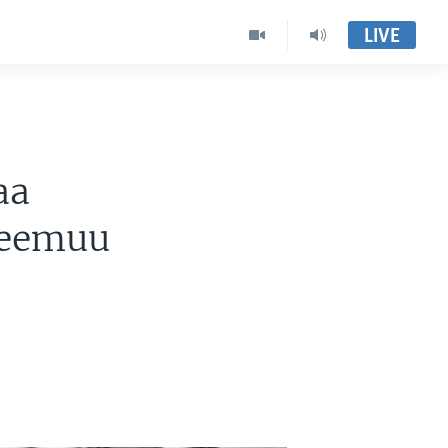
LIVE
aa
Deemuu