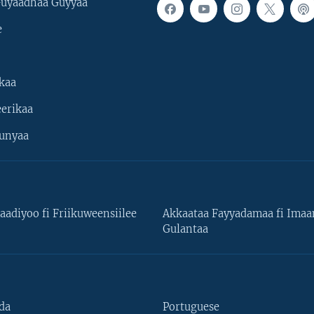
uyaadhaa Guyyaa
e
kaa
erikaa
unyaa
aadiyoo fi Friikuweensiilee
Akkaataa Fayyadamaa fi Ima
Gulantaa
da
Portuguese