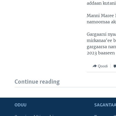
addaan kutanii
Manni Maree D
namoomaa akk
Gargaarsi nya
mirkanaa'ee b
gargaarsa n
2023 baaseen b
Qoodi
Continue reading
ODUU
SAGANTAA