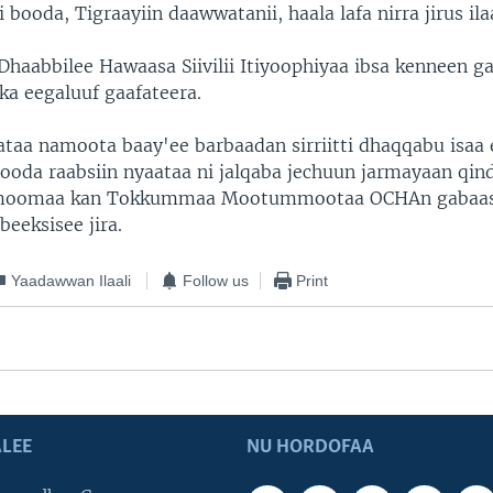
 booda, Tigraayiin daawwatanii, haala lafa nirra jirus ilaa
haabbilee Hawaasa Siivilii Itiyoophiyaa ibsa kenneen ga
a eegaluuf gaafateera.
ataa namoota baay'ee barbaadan sirriitti dhaqqabu isaa 
ooda raabsiin nyaataa ni jalqaba jechuun jarmayaan qin
amoomaa kan Tokkummaa Mootummootaa OCHAn gabaasa
eeksisee jira.
Yaadawwan Ilaali
Follow us
Print
LEE
NU HORDOFAA