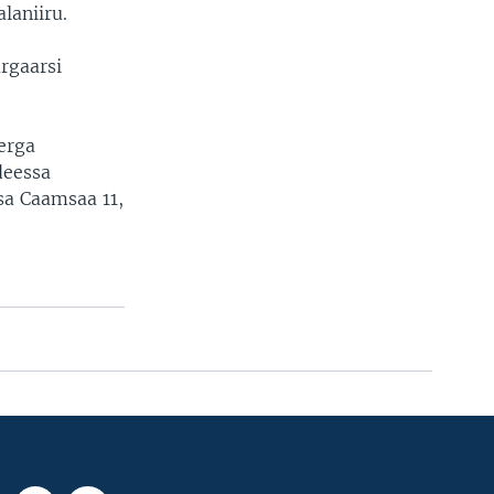
laniiru.
rgaarsi
erga
deessa
 Caamsaa 11,