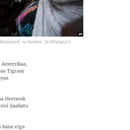
 displaced, in Mekele, in Ethiopia's
 Ameerikaa,
maa Tigraay
iyaa
yaa Heenook
mi ilaallatu
 kana erga