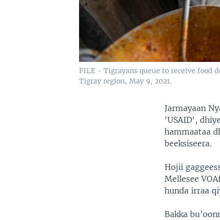
FILE - Tigrayans queue to receive food do
Tigray region, May 9, 2021.
Jarmayaan Ny
'USAID', dhiy
hammaataa dhu
beeksiseera.
Hojii gaggees
Mellesee VOAf
hunda irraa q
Bakka bu’oonn