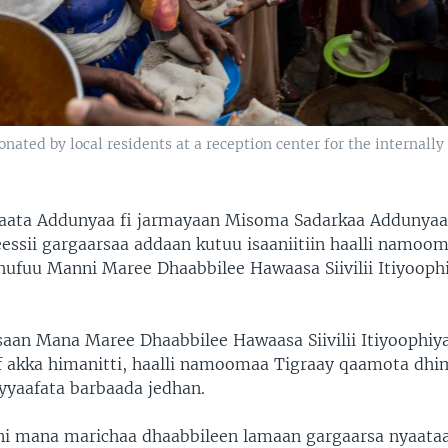
nated by local residents at a reception center for the internally
aata Addunyaa fi jarmayaan Misoma Sadarkaa Addunyaa
eessii gargaarsaa addaan kutuu isaaniitiin haalli namoo
fuu Manni Maree Dhaabbilee Hawaasa Siivilii Itiyooph
saan Mana Maree Dhaabbilee Hawaasa Siivilii Itiyoophi
 akka himanitti, haalli namoomaa Tigraay qaamota dhim
iyyaafata barbaada jedhan.
i mana marichaa dhaabbileen lamaan gargaarsa nyaataa