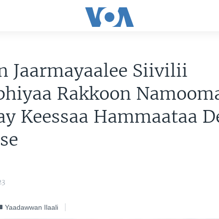
 Jaarmayaalee Siivilii
ophiyaa Rakkoon Namoom
aay Keessaa Hammaataa 
se
23
Yaadawwan Ilaali