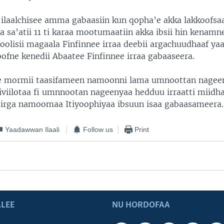
laalchisee amma gabaasiin kun qopha’e akka lakkoofsaa
 sa’atii 11 ti karaa mootumaatiin akka ibsii hin kenamne
oolisii magaala Finfinnee irraa deebii argachuudhaaf yaa
oofne kenedii Abaatee Finfinnee irraa gabaaseera.
e mormii taasifameen namoonni lama umnoottan nageen
 siviilotaa fi umnnootan nageenyaa hedduu irraatti miidh
irga namoomaa Itiyoophiyaa ibsuun isaa gabaasameera.
Yaadawwan Ilaali
Follow us
Print
LEE
NU HORDOFAA