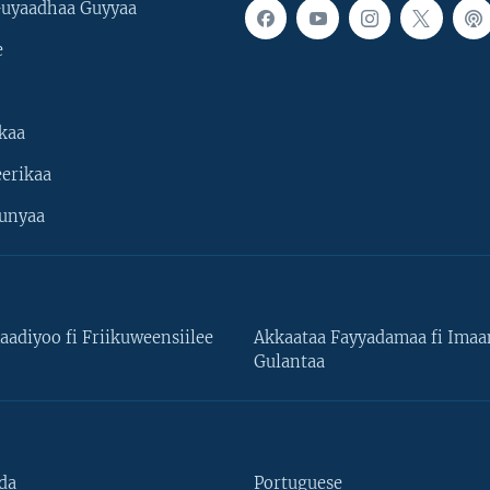
uyaadhaa Guyyaa
e
kaa
erikaa
unyaa
aadiyoo fi Friikuweensiilee
Akkaataa Fayyadamaa fi Ima
Gulantaa
da
Portuguese