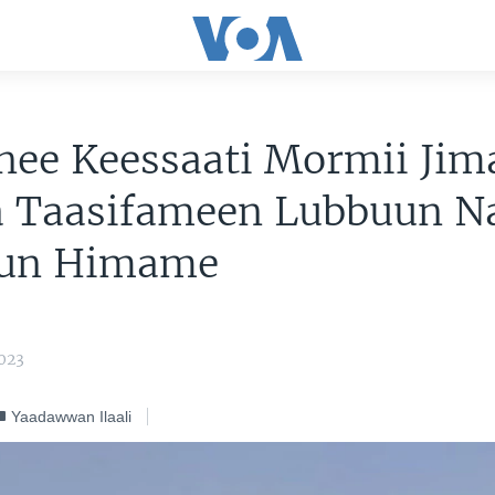
nee Keessaati Mormii Jim
a Taasifameen Lubbuun 
un Himame
2023
Yaadawwan Ilaali