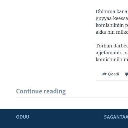
Dhimma kana i
guyyaa keessaa
komishiiniin p
akka hin milk
Torban darbe
ajjefamanii ,
komishiniin m
Qoodi
Continue reading
ODUU
SAGANTAA