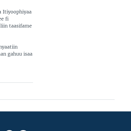
 Itiyoophiyaa
e fi
liin taasifame
yaatiin
aan gahuu isaa