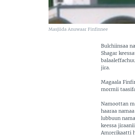
Masjiida Anuwaar Finfinnee
Bulchiinsaa n
Shagar keessa
balaaleffachu
jira.
Magaala Finfi
mormii taasi
Namoottan mo
haaraa namaa 
lubbuun nama
keessa jiraani
Amrerikaatti h