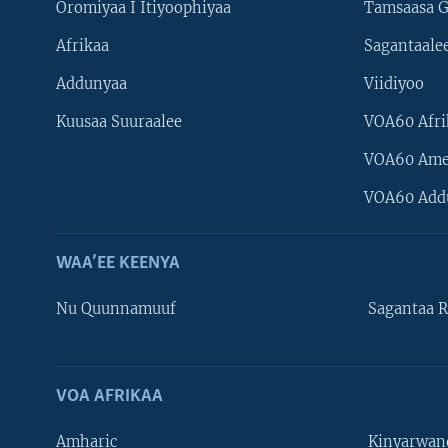
Oromiyaa I Itiyoophiyaa
Tamsaasa G
Afrikaa
Sagantaale
Addunyaa
Viidiyoo
Kuusaa Suuraalee
VOA60 Afri
VOA60 Ame
VOA60 Add
WAA’EE KEENYA
Nu Quunnamuuf
Sagantaa R
VOA AFRIKAA
Learning English
Amharic
Kinyarwan