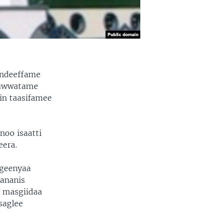
undeeffame
raawwatame
in taasifamee
noo isaatti
eera.
ageenyaa
kananis
 masgiidaa
saglee