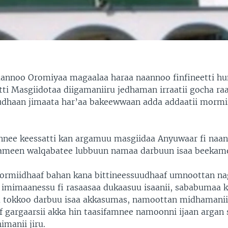
aannoo Oromiyaa magaalaa haraa naannoo finfineetti h
tti Masgiidotaa diigamaniiru jedhaman irraatii gocha 
udhaan jimaata har’aa bakeewwaan adda addaatii mormi
nnee keessatti kan argamuu masgiidaa Anyuwaar fi naan
fameen walqabatee lubbuun namaa darbuun isaa beekam
rmiidhaaf bahan kana bittineessuudhaaf umnoottan n
imimaanessu fi rasaasaa dukaasuu isaanii, sababumaa 
 tokkoo darbuu isaa akkasumas, namoottan midhamanii
if gargaarsii akka hin taasifamnee namoonni ijaan argan 
imanii jiru.