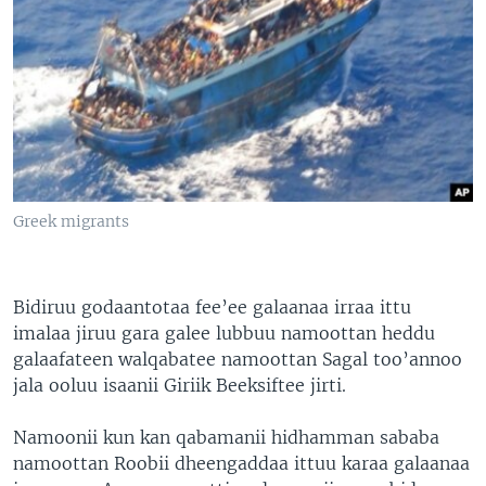
Greek migrants
Bidiruu godaantotaa fee’ee galaanaa irraa ittu
imalaa jiruu gara galee lubbuu namoottan heddu
galaafateen walqabatee namoottan Sagal too’annoo
jala ooluu isaanii Giriik Beeksiftee jirti.
Namoonii kun kan qabamanii hidhamman sababa
namoottan Roobii dheengaddaa ittuu karaa galaanaa