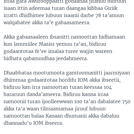
irraa gara Awurooppaatti godaanaa jiranuu bidruun
isaan ittin adeemaa turan daangaa kibbaa Giriik
irratti dhidhimee lubuun isaanii darbe 78 ta’anuun
walqabatee akka ta’e gabaasameera.
Akka gabaasaaleen ibsanitti namoottan hidhamaan
kun lammiilee Masisr yemuu ta’an, bidiruu
godaantotaa fe’ee imalaa turee wajjin wareen
hidhata qabanuudhaa jeedahmeera.
Dhaabbataa mootumoota gamtoomanitti jaarmiyaan
dhimmaa godaantotaa hordifu IOM akka ibseetii,
bidiruu kan irra namoottan turan keessaa 104
bararuun danda’ameera. Bidiruu kanna irraa
namoonii turan ijoolleewwan 100 ta’an dabalatee 750
akka ta’a waan tilmaamamaa jiruuf lubuun
namoottan balaa Kanaan dhumanii akka dabaluu
dhannadu’u IOM ibseera.