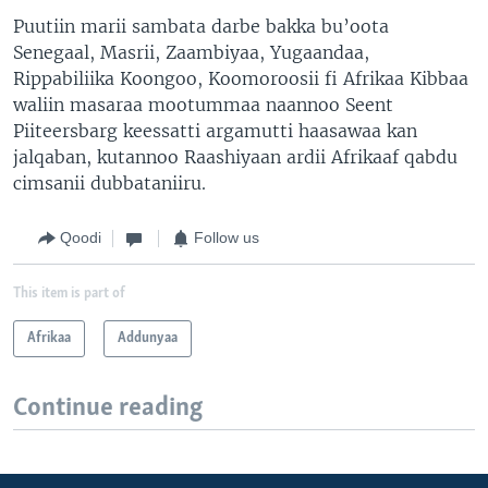
Puutiin marii sambata darbe bakka bu’oota
Senegaal, Masrii, Zaambiyaa, Yugaandaa,
Rippabiliika Koongoo, Koomoroosii fi Afrikaa Kibbaa
waliin masaraa mootummaa naannoo Seent
Piiteersbarg keessatti argamutti haasawaa kan
jalqaban, kutannoo Raashiyaan ardii Afrikaaf qabdu
cimsanii dubbataniiru.
Qoodi
Follow us
This item is part of
Afrikaa
Addunyaa
Continue reading