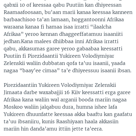
qabxii 10 of keessaa qabu Puutiin kan dhiyeessan
Raamaafoosaan, bu’aan marii kanaa keessaa kanneen
barbaachisoo ta’an lamaan, hoggantoonni Afrikaa
waraana kanaa fi hamaa isaa irratti “ilaalcha
Afrikaa” yeroo kennan dhaggeeffatamuu isaaniiti
jedhan.Kana malees dhiibbaa inni Afrikaa irratti
qabu, akkasumas garee yeroo gabaabaa keessatti
Puutiin fi Pirezidaantii Yukireen Volodiymiyar
Zelenskii waliin dubbatan qofa ta’uu isaanii, yaada
nagaa “baay’ee cimaa” ta’e dhiyeessuu isaanii ibsan.
Pirezidaantiin Yukireen Volodiymiyar Zelenskii
Jimaata darbe waxabajjii 16 Kiiv keessatti erga garee
Afrikaa kana waliin wal arganii booda mariin nagaa
Moskoo waliin jalqabuu dura, humna ishee lafa
Yukireen dhuunfatte keessaa akka baaftu kan gaafatu
ta’uu ibsaniiru, kunis Raashiyaan haala akkasiin
mariin hin danda’amu ittiin jette ta’eera.