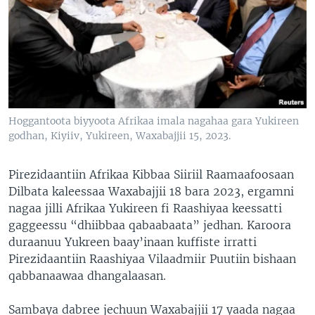
Hoggantoota biyyoota Afrikaa imala nagahaa gara Yukireen
godhan, Kiyiiv, Yukireen, Waxabajjii 15, 2023.
Pirezidaantiin Afrikaa Kibbaa Siiriil Raamaafoosaan
Dilbata kaleessaa Waxabajjii 18 bara 2023, ergamni
nagaa jilli Afrikaa Yukireen fi Raashiyaa keessatti
gaggeessu “dhiibbaa qabaabaata” jedhan. Karoora
duraanuu Yukreen baay’inaan kuffiste irratti
Pirezidaantiin Raashiyaa Vilaadmiir Puutiin bishaan
qabbanaawaa dhangalaasan.
Sambaya dabree jechuun Waxabajjii 17 yaada nagaa