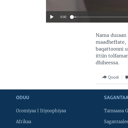
0:00
Nama duraan 
maadheffate, 
baqattoonni uf
ittiin tolfama
dhiheessa.
Qoodi
ODUU
SAGANTAA
Oromiyaa I Itiyoophiyaa
Tamsaasa G
Afrikaa
Sagantaale