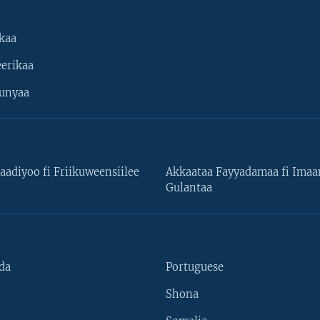
kaa
erikaa
unyaa
aadiyoo fi Friikuweensiilee
Akkaataa Fayyadamaa fi Ima
Gulantaa
da
Portuguese
Shona