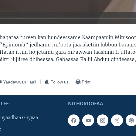
baqataa tureen kan hundeessame Kaampaaniin Minisoot
“Epimonía” jedhamu mi’oota jaaaaketiin lubbuu baraar
fatan ittiin hojjetamu gara mi’awwan faashinii fi uffat
niitti jijjiiree dhiheessa. Gabaasaa Kaliil Abduu qindeesse
Yaadawwan Ilaali
Follow us
Print
LEE
NU HORDOFAA
uyaadhaa Guyyaa
e