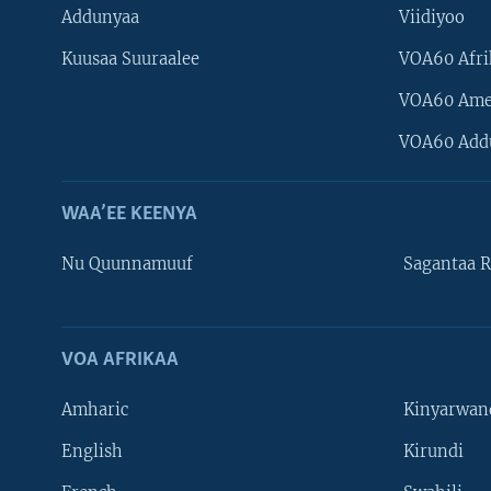
Addunyaa
Viidiyoo
Kuusaa Suuraalee
VOA60 Afri
VOA60 Ame
VOA60 Add
WAA’EE KEENYA
Nu Quunnamuuf
Sagantaa R
VOA AFRIKAA
Learning English
Amharic
Kinyarwan
NU HORDOFAA
English
Kirundi