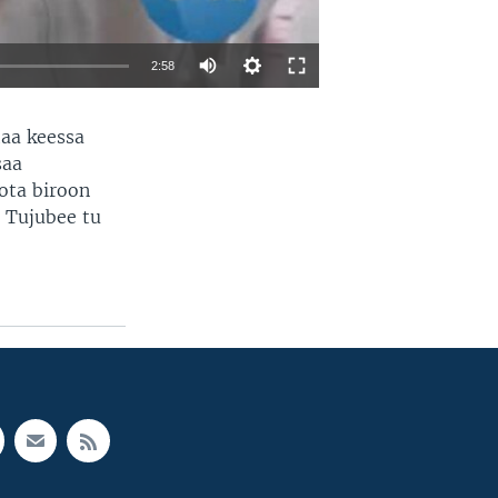
2:58
EMBED
SHARE
aa keessa
saa
oota biroon
, Tujubee tu