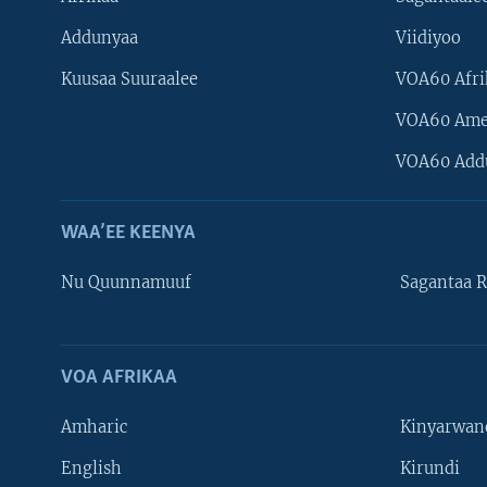
Addunyaa
Viidiyoo
Kuusaa Suuraalee
VOA60 Afri
VOA60 Ame
VOA60 Add
WAA’EE KEENYA
Nu Quunnamuuf
Sagantaa R
VOA AFRIKAA
Learning English
Amharic
Kinyarwan
NU HORDOFAA
English
Kirundi