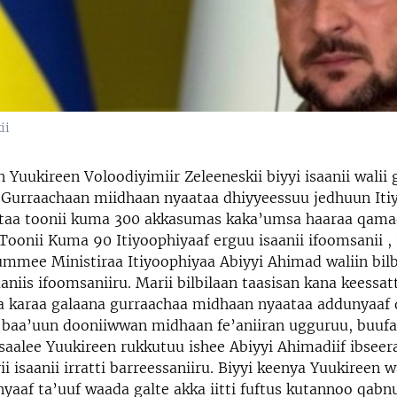
ii
n Yuukireen Voloodiyimiir Zeleeneskii biyyi isaanii walii 
 Gurraachaan miidhaan nyaataa dhiyyeessuu jedhuun Iti
taa toonii kuma 300 akkasumas kaka’umsa haaraa qamad
 Toonii Kuma 90 Itiyoophiyaaf erguu isaanii ifoomsanii 
mmee Ministiraa Itiyoophiyaa Abiyyi Ahimad waliin bilb
niis ifoomsaniiru. Marii bilbilaan taasisan kana keessat
isa karaa galaana gurraachaa midhaan nyaataa addunyaaf
 baa’uun dooniiwwan midhaan fe’aniiran ugguruu, buufat
aalee Yuukireen rukkutuu ishee Abiyyi Ahimadiif ibseer
ii isaanii irratti barreessaniiru. Biyyi keenya Yuukireen
yaaf ta’uuf waada galte akka iitti fuftus kutannoo qabnu