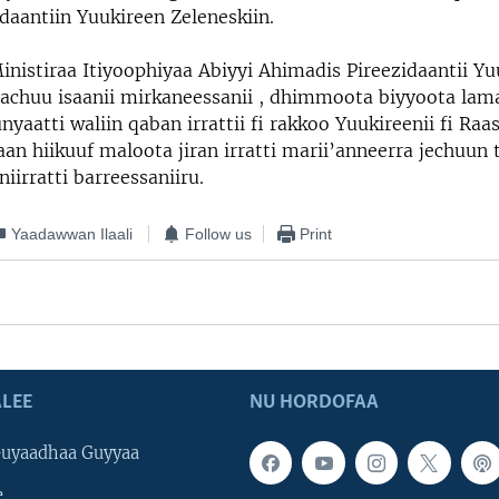
daantiin Yuukireen Zeleneskiin.
stiraa Itiyoophiyaa Abiyyi Ahimadis Pireezidaantii Yuu
bachuu isaanii mirkaneessanii , dhimmoota biyyoota lama
nyaatti waliin qaban irrattii fi rakkoo Yuukireenii fi Ra
aan hiikuuf maloota jiran irratti marii’anneerra jechuun
iirratti barreessaniiru.
Yaadawwan Ilaali
Follow us
Print
LEE
NU HORDOFAA
uyaadhaa Guyyaa
e