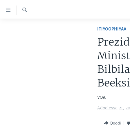
Xurree
ittiin
seenan
Barbaadi
ODUU
ITIYOOPHIYAA
Gara
VIIDIYOO
ITOOPHIYAA|EERTIRAA
gabaasaatti
Prezi
darbi
TAMSAASA SAGALEEN
AFRIKAA
TAMSAASA GUYAADHAA GUYYAA
Gara
Minist
IBSA GULAALAA MOOTUMMAA
YUNAAYTID ISTEETS
VIIDIYOO
fuula
YUNAAYTID ISTEETS
Bilbil
ijootti
ADDUNYAA
VOA60 AFRIKAA
deebi'i
VOA60 AMEERIKAA
Beeks
Gara
barbaadduutti
VOA60 ADDUNYAA
cehi
VOA
Adoolessa 21, 2
Qoodi