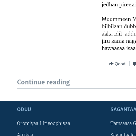
jedhan pireezi
Muummeen Mini
bilbilaan dub
akka idil-addu
jiru karaa nag
hawaasaa isaan
Qoodi
Continue reading
ODUU
SAGANTAA
Oromiyaa I Itiyoophiyaa
Tamsaasa G
Afrikaa
Sagantaale