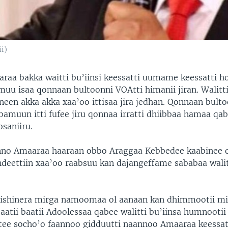
i)
aa bakka waitti bu’iinsi keessatti uumame keessatti ho
uu isaa qonnaan bultoonni VOAtti himanii jiran. Walitti
neen akka akka xaa’oo ittisaa jira jedhan. Qonnaan bult
abamuun itti fufee jiru qonnaa irratti dhiibbaa hamaa qa
saniiru.
no Amaaraa haaraan obbo Araggaa Kebbedee kaabinee of
ndeettiin xaa’oo raabsuu kan dajangeffame sababaa walit
miishinera mirga namoomaa ol aanaan kan dhimmootii m
aatii baatii Adoolessaa qabee walitti bu’iinsa humnoo
atee socho’o faannoo gidduutti naannoo Amaaraa keess