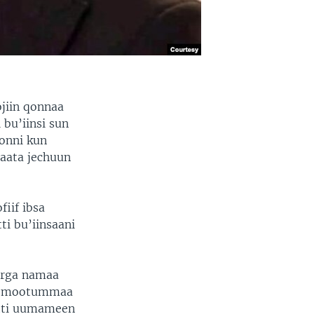
jiin qonnaa
 bu’iinsi sun
oonni kun
baata jechuun
iif ibsa
ti bu’iinsaani
irga namaa
tii mootummaa
atti uumameen