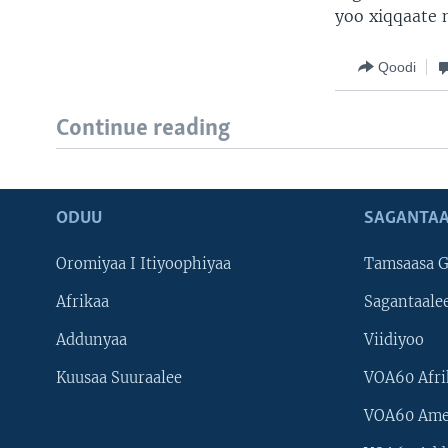
yoo xiqqaate 
Qoodi
Continue reading
ODUU
SAGANTAA
Oromiyaa I Itiyoophiyaa
Tamsaasa G
Afrikaa
Sagantaale
Addunyaa
Viidiyoo
Kuusaa Suuraalee
VOA60 Afri
VOA60 Ame