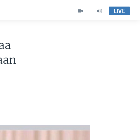
LIVE
aa
aan