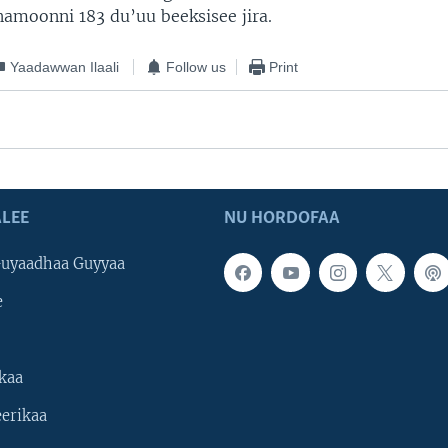
namoonni 183 du’uu beeksisee jira.
Yaadawwan Ilaali
Follow us
Print
LEE
NU HORDOFAA
uyaadhaa Guyyaa
e
kaa
erikaa