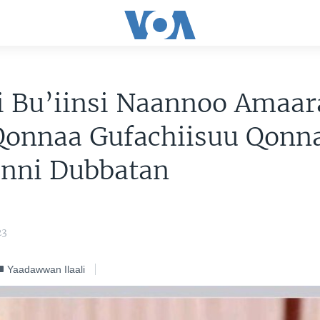
i Bu’iinsi Naannoo Amaar
 Qonnaa Gufachiisuu Qonn
onni Dubbatan
23
Yaadawwan Ilaali