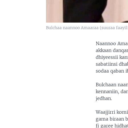
Bulchaa naannoo Amaaraa (suuraa faayili
Naannoo Amaar
akkaan danqam
dhiyeessii kan
sabatiinsi dh
sodaa qaban ib
Bulchaan naan
kennaniin, da
jedhan.
Waajjirri ko
gama biraan b
fi garee hidh