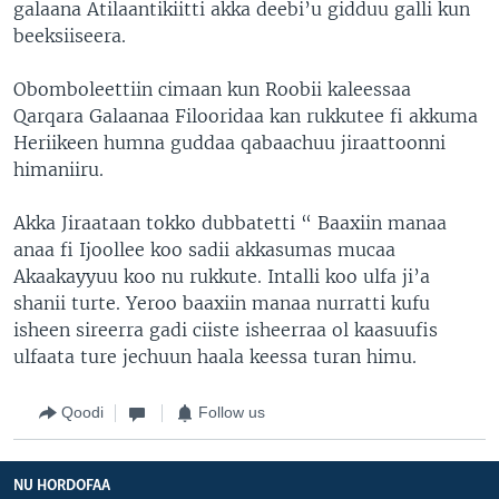
galaana Atilaantikiitti akka deebi’u gidduu galli kun
beeksiiseera.
Obomboleettiin cimaan kun Roobii kaleessaa
Qarqara Galaanaa Filooridaa kan rukkutee fi akkuma
Heriikeen humna guddaa qabaachuu jiraattoonni
himaniiru.
Akka Jiraataan tokko dubbatetti “ Baaxiin manaa
anaa fi Ijoollee koo sadii akkasumas mucaa
Akaakayyuu koo nu rukkute. Intalli koo ulfa ji’a
shanii turte. Yeroo baaxiin manaa nurratti kufu
isheen sireerra gadi ciiste isheerraa ol kaasuufis
ulfaata ture jechuun haala keessa turan himu.
Qoodi
Follow us
NU HORDOFAA