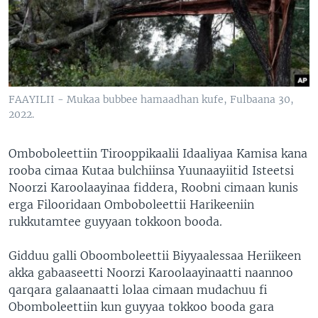
FAAYILII - Mukaa bubbee hamaadhan kufe, Fulbaana 30,
2022.
Omboboleettiin Tirooppikaalii Idaaliyaa Kamisa kana
rooba cimaa Kutaa bulchiinsa Yuunaayiitid Isteetsi
Noorzi Karoolaayinaa fiddera, Roobni cimaan kunis
erga Filooridaan Omboboleettii Harikeeniin
rukkutamtee guyyaan tokkoon booda.
Gidduu galli Oboomboleettii Biyyaalessaa Heriikeen
akka gabaaseetti Noorzi Karoolaayinaatti naannoo
qarqara galaanaatti lolaa cimaan mudachuu fi
Obomboleettiin kun guyyaa tokkoo booda gara