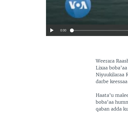
0:00
Weerara Raash
Lixaa boba’aa
Niyuukilaraa R
darbe keessaa 
Haata’u male
boba’aa humna
qaban adda ku