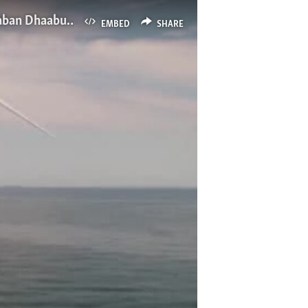
Biyyoonni Gama Lixaa Raashiyaarra Uggura Kaa’aniyyuu Hidhata Dhaabbta Ishee Waliin Qaban Dhaabuu Hin Dandeenye
EMBED
SHARE