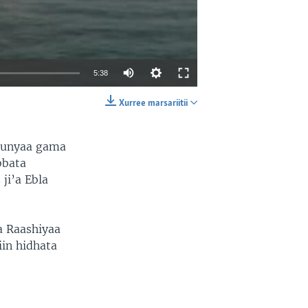
5:38
Xurree marsariitii
EMBED
SHARE
ddunyaa gama
bbata
 ji’a Ebla
 Raashiyaa
in hidhata