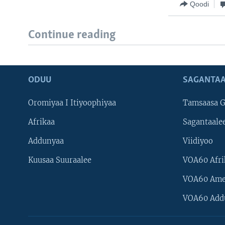
Qoodi
Continue reading
ODUU
SAGANTAA
Oromiyaa I Itiyoophiyaa
Tamsaasa G
Afrikaa
Sagantaale
Addunyaa
Viidiyoo
Kuusaa Suuraalee
VOA60 Afri
VOA60 Ame
VOA60 Add