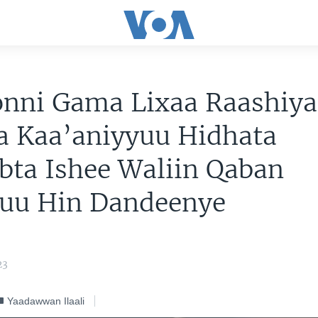
onni Gama Lixaa Raashiya
a Kaa’aniyyuu Hidhata
bta Ishee Waliin Qaban
uu Hin Dandeenye
23
Yaadawwan Ilaali