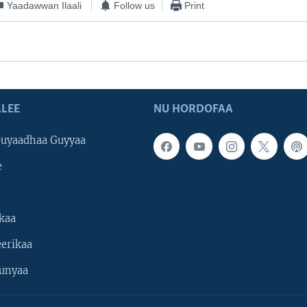
Yaadawwan Ilaali
Follow us
Print
LEE
NU HORDOFAA
uyaadhaa Guyyaa
e
kaa
erikaa
unyaa