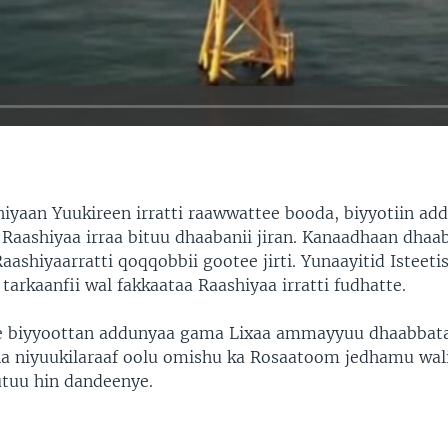
iyaan Yuukireen irratti raawwattee booda, biyyotiin a
 Raashiyaa irraa bituu dhaabanii jiran. Kanaadhaan dhaa
aashiyaarratti qoqqobbii gootee jirti. Yunaayitid Isteetis
tarkaanfii wal fakkaataa Raashiyaa irratti fudhatte.
e biyyoottan addunyaa gama Lixaa ammayyuu dhaabbata
 niyuukilaraaf oolu omishu ka Rosaatoom jedhamu wali
tuu hin dandeenye.