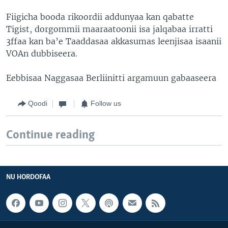
Fiigicha booda rikoordii addunyaa kan qabatte
Tigist, dorgommii maaraatoonii isa jalqabaa irratti
3ffaa kan ba’e Taaddasaa akkasumas leenjisaa isaanii
VOAn dubbiseera.
Eebbisaa Naggasaa Berliinitti argamuun gabaaseera
Qoodi
Follow us
Continue reading
NU HORDOFAA