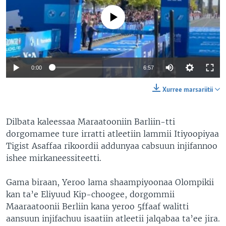
No media source currently available
0:00
6:57
Xurree marsariitii
Dilbata kaleessaa Maraatooniin Barliin-tti
dorgomamee ture irratti atleetiin lammii Itiyoopiyaa
Tigist Asaffaa rikoordii addunyaa cabsuun injifannoo
ishee mirkaneessiteetti.
Gama biraan, Yeroo lama shaampiyoonaa Olompikii
kan ta’e Eliyuud Kip-choogee, dorgommii
Maaraatoonii Berliin kana yeroo 5ffaaf walitti
aansuun injifachuu isaatiin atleetii jalqabaa ta’ee jira.