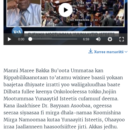
No media source currently available
0:00
6:59
Xurree marsariitii
Manni Maree Bakka Bu’oota Ummataa kan
Rippabilikaanotaan to’atamu wixinee baasii yokaan
baajetaa dhiyaate irratti yoo waliigaluudhaa baate
Dilbata fullee keenya Onkolooleessa tokko,hojiin
Mootummaa Yunaaytid Isteetis cufamuuf deema.
Kana ilaalchisee Dr. Bayyaan Asoobaa, ogeessa
seeraa siyaasaa fi mirga dhala-namaa Koomishina
Mirga Namoomaa kutaa Yunaayiti Isteetis, Ohaayoo
irraa Jaallanneen haasoofsiiftee jirti. Akkas jedhu.