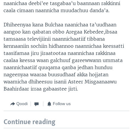
naanichaa deebi’ee tasgabaa’u baannaan rakkinni
caala cimaan naannicha muudachuu danda’a.
Dhiheenyaa kana Bulchaa naanichaa ta’uudhaan
aangoo kan qabatan obbo Aregaa Kebedee,ibsaa
tamsaasa televijiinii naannichaatiif tibbana
kennaaniin sochiin hidhannoo naannichaa keessatti
taasifamaa jiru jiraatootaa naannichaa rakkinaa
caalaa keessa waan galchuuf gareewwann ummata
naannichaatiif quuqama qanba jedhan hunduu
nageenyaa waaraa buusudhaaf akka hojjatan
waamicha dhiheesuu isanii Asteer Misgaanaawu
Baahirdaar irraa gabaastee jirti.
Qoodi
Follow us
Continue reading