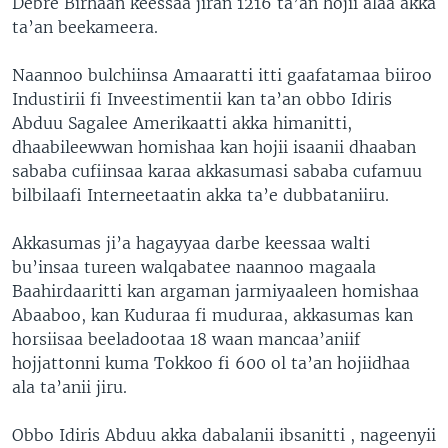
Debre Birhaan keessaa jiran 1216 ta’an hojii alaa akka
ta’an beekameera.
Naannoo bulchiinsa Amaaratti itti gaafatamaa biiroo
Industirii fi Inveestimentii kan ta’an obbo Idiris
Abduu Sagalee Amerikaatti akka himanitti,
dhaabileewwan homishaa kan hojii isaanii dhaaban
sababa cufiinsaa karaa akkasumasi sababa cufamuu
bilbilaafi Interneetaatin akka ta’e dubbataniiru.
Akkasumas ji’a hagayyaa darbe keessaa walti
bu’insaa tureen walqabatee naannoo magaala
Baahirdaaritti kan argaman jarmiyaaleen homishaa
Abaaboo, kan Kuduraa fi muduraa, akkasumas kan
horsiisaa beeladootaa 18 waan mancaa’aniif
hojjattonni kuma Tokkoo fi 600 ol ta’an hojiidhaa
ala ta’anii jiru.
Obbo Idiris Abduu akka dabalanii ibsanitti , nageenyii