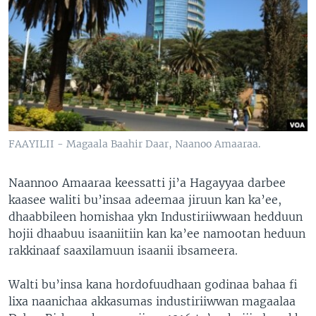
FAAYILII - Magaala Baahir Daar, Naanoo Amaaraa.
Naannoo Amaaraa keessatti ji’a Hagayyaa darbee
kaasee waliti bu’insaa adeemaa jiruun kan ka’ee,
dhaabbileen homishaa ykn Industiriiwwaan hedduun
hojii dhaabuu isaaniitiin kan ka’ee namootan heduun
rakkinaaf saaxilamuun isaanii ibsameera.
Walti bu’insa kana hordofuudhaan godinaa bahaa fi
lixa naanichaa akkasumas industiriiwwan magaalaa