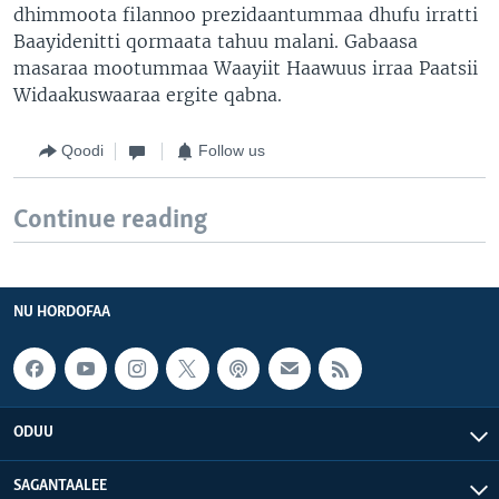
dhimmoota filannoo prezidaantummaa dhufu irratti
Baayidenitti qormaata tahuu malani. Gabaasa
masaraa mootummaa Waayiit Haawuus irraa Paatsii
Widaakuswaaraa ergite qabna.
Qoodi
Follow us
Continue reading
NU HORDOFAA
ODUU
SAGANTAALEE