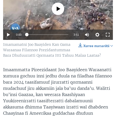
No media source currently available
0:00
3:51
Imamamatni Joo Baayiden Kan Gama
Xurree marsariitii
Waraanaa Filannoo Prezidantummaa
Bara Dhufuurratti Qormaata Itti Tahuu Malaa Laataa?
Imaammatta Pireezidaant Joo Baayideen Waraanatti
xumura gochuu inni jedhu duula na filadhaa filannoo
bara 2024 taasifamuuf jirurratti qormaanni
mudachuuf jiru akkamiin jala ba’uu danda’u. Walitti
bu’insi Gaazaa, kan weerara Raashiyaan
Yuukireenirratti taasifterratti dabalamuunii
akkasuma dhimma Taayiwaan irratti wal dhabdeen
Chaayinaa fi Ameerikaa guddachaa dhufuun