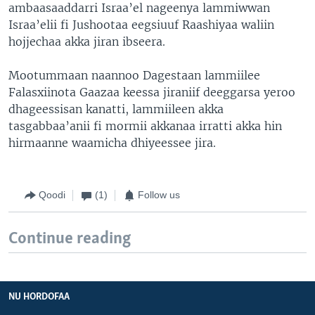
ambaasaaddarri Israa’el nageenya lammiwwan
Israa’elii fi Jushootaa eegsiuuf Raashiyaa waliin
hojjechaa akka jiran ibseera.
Mootummaan naannoo Dagestaan lammiilee
Falasxiinota Gaazaa keessa jiraniif deeggarsa yeroo
dhageessisan kanatti, lammiileen akka
tasgabbaa’anii fi mormii akkanaa irratti akka hin
hirmaanne waamicha dhiyeessee jira.
Qoodi
(1)
Follow us
Continue reading
NU HORDOFAA