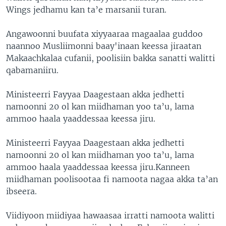
Wings jedhamu kan ta’e marsanii turan.
Angawoonni buufata xiyyaaraa magaalaa guddoo
naannoo Musliimonni baay'inaan keessa jiraatan
Makaachkalaa cufanii, poolisiin bakka sanatti walitti
qabamaniiru.
Ministeerri Fayyaa Daagestaan akka jedhetti
namoonni 20 ol kan miidhaman yoo ta’u, lama
ammoo haala yaaddessaa keessa jiru.
Ministeerri Fayyaa Daagestaan akka jedhetti
namoonni 20 ol kan miidhaman yoo ta’u, lama
ammoo haala yaaddessaa keessa jiru.Kanneen
miidhaman poolisootaa fi namoota nagaa akka ta’an
ibseera.
Viidiyoon miidiyaa hawaasaa irratti namoota walitti