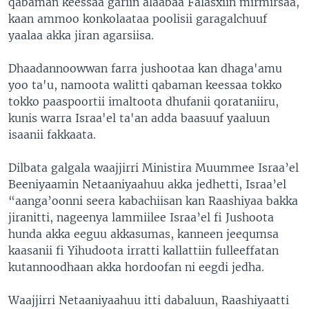
qabaman keessaa gariin alaabaa Falasxiin mirmirsaa,
kaan ammoo konkolaataa poolisii garagalchuuf
yaalaa akka jiran agarsiisa.
Dhaadannoowwan farra jushootaa kan dhaga'amu
yoo ta'u, namoota walitti qabaman keessaa tokko
tokko paaspoortii imaltoota dhufanii qorataniiru,
kunis warra Israa'el ta'an adda baasuuf yaaluun
isaanii fakkaata.
Dilbata galgala waajjirri Ministira Muummee Israa’el
Beeniyaamin Netaaniyaahuu akka jedhetti, Israa’el
“aanga’oonni seera kabachiisan kan Raashiyaa bakka
jiranitti, nageenya lammiilee Israa’el fi Jushoota
hunda akka eeguu akkasumas, kanneen jeequmsa
kaasanii fi Yihudoota irratti kallattiin fulleeffatan
kutannoodhaan akka hordoofan ni eegdi jedha.
Waajjirri Netaaniyaahuu itti dabaluun, Raashiyaatti