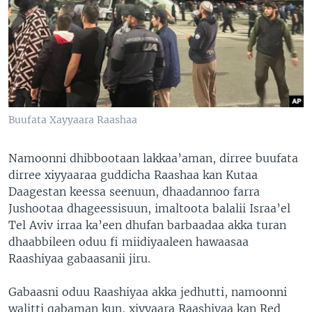
Buufata Xayyaara Raashaa
Namoonni dhibbootaan lakkaa’aman, dirree buufata
dirree xiyyaaraa guddicha Raashaa kan Kutaa
Daagestan keessa seenuun, dhaadannoo farra
Jushootaa dhageessisuun, imaltoota balalii Israa’el
Tel Aviv irraa ka’een dhufan barbaadaa akka turan
dhaabbileen oduu fi miidiyaaleen hawaasaa
Raashiyaa gabaasanii jiru.
Gabaasni oduu Raashiyaa akka jedhutti, namoonni
walitti qabaman kun, xiyyaara Raashiyaa kan Red