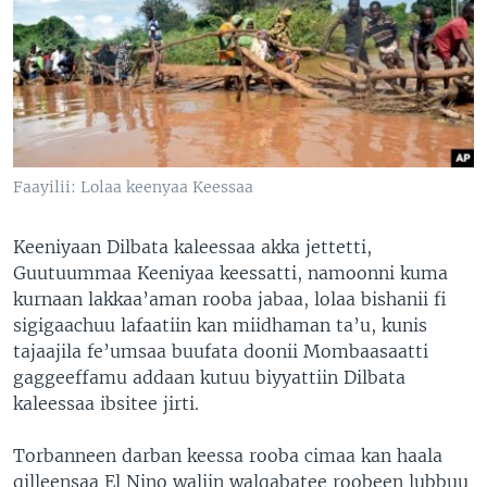
Faayilii: Lolaa keenyaa Keessaa
Keeniyaan Dilbata kaleessaa akka jettetti,
Guutuummaa Keeniyaa keessatti, namoonni kuma
kurnaan lakkaa’aman rooba jabaa, lolaa bishanii fi
sigigaachuu lafaatiin kan miidhaman ta’u, kunis
tajaajila fe’umsaa buufata doonii Mombaasaatti
gaggeeffamu addaan kutuu biyyattiin Dilbata
kaleessaa ibsitee jirti.
Torbanneen darban keessa rooba cimaa kan haala
qilleensaa El Nino waliin walqabatee roobeen lubbuu