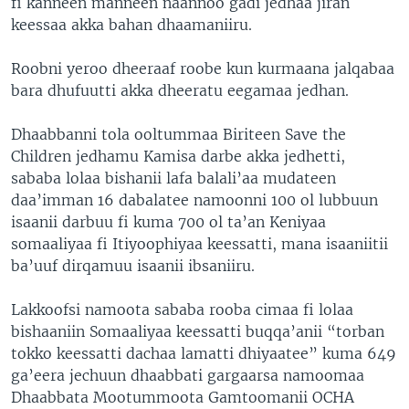
fi kanneen manneen naannoo gadi jedhaa jiran
keessaa akka bahan dhaamaniiru.
Roobni yeroo dheeraaf roobe kun kurmaana jalqabaa
bara dhufuutti akka dheeratu eegamaa jedhan.
Dhaabbanni tola ooltummaa Biriteen Save the
Children jedhamu Kamisa darbe akka jedhetti,
sababa lolaa bishanii lafa balali’aa mudateen
daa’imman 16 dabalatee namoonni 100 ol lubbuun
isaanii darbuu fi kuma 700 ol ta’an Keniyaa
somaaliyaa fi Itiyoophiyaa keessatti, mana isaaniitii
ba’uuf dirqamuu isaanii ibsaniiru.
Lakkoofsi namoota sababa rooba cimaa fi lolaa
bishaaniin Somaaliyaa keessatti buqqa’anii “torban
tokko keessatti dachaa lamatti dhiyaatee” kuma 649
ga’eera jechuun dhaabbati gargaarsa namoomaa
Dhaabbata Mootummoota Gamtoomanii OCHA