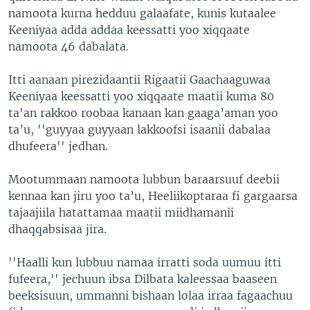
namoota kurna hedduu galaafate, kunis kutaalee
Keeniyaa adda addaa keessatti yoo xiqqaate
namoota 46 dabalata.
Itti aanaan pirezidaantii Rigaatii Gaachaaguwaa
Keeniyaa keessatti yoo xiqqaate maatii kuma 80
ta'an rakkoo roobaa kanaan kan gaaga’aman yoo
ta’u, ''guyyaa guyyaan lakkoofsi isaanii dabalaa
dhufeera'' jedhan.
Mootummaan namoota lubbun baraarsuuf deebii
kennaa kan jiru yoo ta’u, Heeliikoptaraa fi gargaarsa
tajaajiila hatattamaa maatii miidhamanii
dhaqqabsisaa jira.
''Haalli kun lubbuu namaa irratti soda uumuu itti
fufeera,'' jechuun ibsa Dilbata kaleessaa baaseen
beeksisuun, ummanni bishaan lolaa irraa fagaachuu