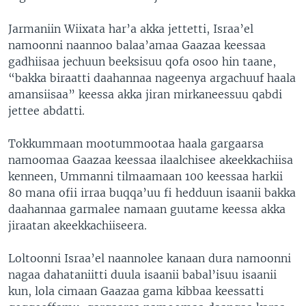
Jarmaniin Wiixata har’a akka jettetti, Israa’el
namoonni naannoo balaa’amaa Gaazaa keessaa
gadhiisaa jechuun beeksisuu qofa osoo hin taane,
“bakka biraatti daahannaa nageenya argachuuf haala
amansiisaa” keessa akka jiran mirkaneessuu qabdi
jettee abdatti.
Tokkummaan mootummootaa haala gargaarsa
namoomaa Gaazaa keessaa ilaalchisee akeekkachiisa
kenneen, Ummanni tilmaamaan 100 keessaa harkii
80 mana ofii irraa buqqa’uu fi hedduun isaanii bakka
daahannaa garmalee namaan guutame keessa akka
jiraatan akeekkachiiseera.
Loltoonni Israa’el naannolee kanaan dura namoonni
nagaa dahataniitti duula isaanii babal’isuu isaanii
kun, lola cimaan Gaazaa gama kibbaa keessatti