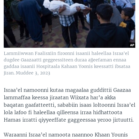
Lammiiwwan Faalisxiin firoonni isaanii haleellaa Israa'el
dugdee Gaazaatti geggeessiteen duraa ajjeefaman ennaa
gaddaa isaanii Hospitaala Kahaan Yoonis keessatti ibsataa
jiran. Muddee 3, 2023
Israa’el namoonni kutaa magaalaa guddittii Gaazaa
lammaffaa keessa jiraatan Wiixata har’a akka
baqatan gaafatteetti, sababiin isaas loltoonni Israa’el
lola lafoo fi haleellaa qilleensa irraa hidhattoota
Hamas irratti qiyyeeffate gaggeessaa yeroo jirtuutti.
Waraanni Israa’el namoota naannoo Khaan Younis