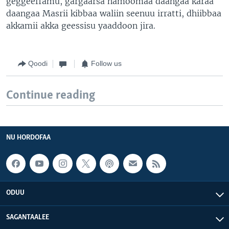
geggeeffamu, gargaarsa namoomaa daangaa karaa
daangaa Masrii kibbaa waliin seenuu irratti, dhiibbaa
akkamii akka geessisu yaaddoon jira.
Qoodi
Follow us
Continue reading
NU HORDOFAA
ODUU
SAGANTAALEE