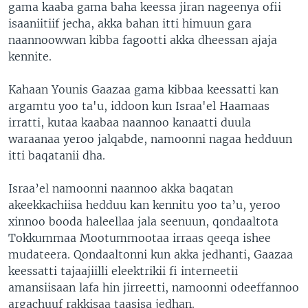
gama kaaba gama baha keessa jiran nageenya ofii
isaaniitiif jecha, akka bahan itti himuun gara
naannoowwan kibba fagootti akka dheessan ajaja
kennite.
Kahaan Younis Gaazaa gama kibbaa keessatti kan
argamtu yoo ta'u, iddoon kun Israa'el Haamaas
irratti, kutaa kaabaa naannoo kanaatti duula
waraanaa yeroo jalqabde, namoonni nagaa hedduun
itti baqatanii dha.
Israa’el namoonni naannoo akka baqatan
akeekkachiisa hedduu kan kennitu yoo ta’u, yeroo
xinnoo booda haleellaa jala seenuun, qondaaltota
Tokkummaa Mootummootaa irraas qeeqa ishee
mudateera. Qondaaltonni kun akka jedhanti, Gaazaa
keessatti tajaajiilli eleektrikii fi interneetii
amansiisaan lafa hin jirreetti, namoonni odeeffannoo
argachuuf rakkisaa taasisa jedhan.