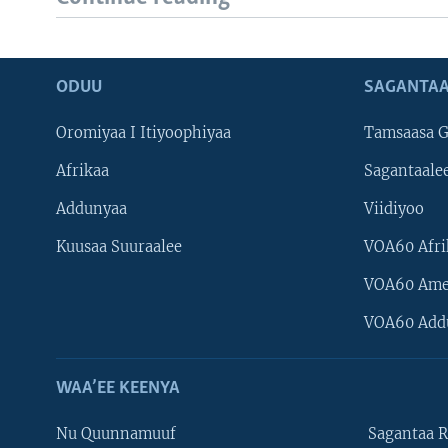
ODUU
SAGANTAA
Oromiyaa I Itiyoophiyaa
Tamsaasa G
Afrikaa
Sagantaale
Addunyaa
Viidiyoo
Kuusaa Suuraalee
VOA60 Afri
VOA60 Ame
VOA60 Add
WAA’EE KEENYA
Nu Quunnamuuf
Sagantaa R