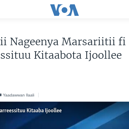
ii Nageenya Marsariitii fi
ssituu Kitaabota Ijoollee
Yaadawwan Ilaali
arreessituu Kitaaba Ijoollee