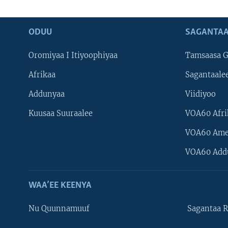
ODUU
SAGANTAA
Oromiyaa I Itiyoophiyaa
Tamsaasa G
Afrikaa
Sagantaale
Addunyaa
Viidiyoo
Kuusaa Suuraalee
VOA60 Afri
VOA60 Ame
VOA60 Add
WAA’EE KEENYA
Nu Quunnamuuf
Sagantaa R