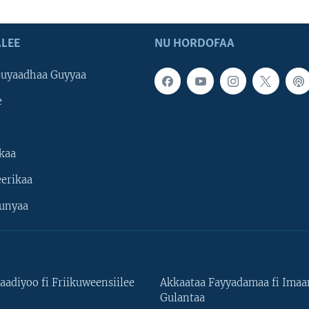
LEE
NU HORDOFAA
uyaadhaa Guyyaa
e
kaa
erikaa
unyaa
aadiyoo fi Friikuweensiilee
Akkaataa Fayyadamaa fi Ima
Gulantaa