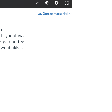
5:28
Xurree marsariitii
EMBED
SHARE
i.
 Itiyoophiyaa
 erga dhuftee
mewuuf akkas