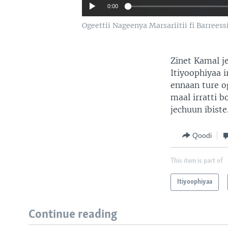
0:00
Ogeettii Nageenya Marsariitii fi Barreess
Zinet Kamal je
Itiyoophiyaa 
ennaan ture og
maal irratti 
jechuun ibiste
Qoodi
This item is part of
Itiyoophiyaa
Continue reading