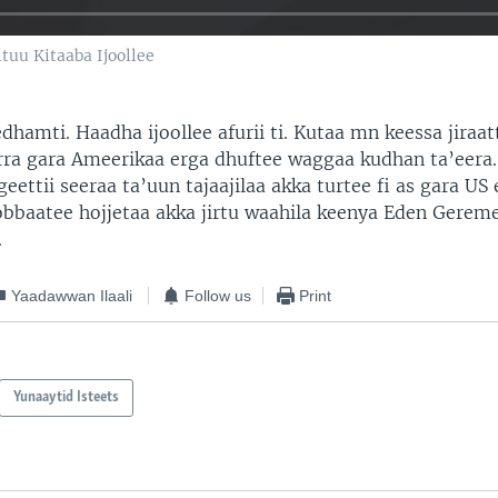
ituu Kitaaba Ijoollee
dhamti. Haadha ijoollee afurii ti. Kutaa mn keessa jiraatt
irra gara Ameerikaa erga dhuftee waggaa kudhan ta’eera.
eettii seeraa ta’uun tajaajilaa akka turtee fi as gara US
bobbaatee hojjetaa akka jirtu waahila keenya Eden Gere
.
Yaadawwan Ilaali
Follow us
Print
Yunaaytid Isteets