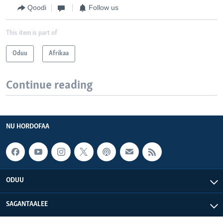
Qoodi
Follow us
This item is part of
Oduu
Afrikaa
Continue reading
NU HORDOFAA
ODUU
SAGANTAALEE