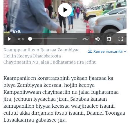
No media source currently available
0:00
4:52
Kaamppaaniileen Ijaarsaa Zaambiyaa
Xurree marsariitii
Hojiin Keenya Dhaabbatoota
Chaytinaatiin Nu Jalaa Fudhatamaa Jira Jedhu
Kaampanileen konstracshinii yokaan ijaarsaa ka
biyya Zambiyyaa keessaa, hojiin keenya
Kampaniiwwaan chayinaatiin nu jalaa fughatamaa
jira, jechuun iyyaachaa jiran. Sababaa kanaan
kamapanillen biyyaa keessaa waajjiraalee isaanii
cufuuf akka dirqaman ibsuu isaanii, Daaniel Toongaa
Lusaakaarraa gabaasee jira.