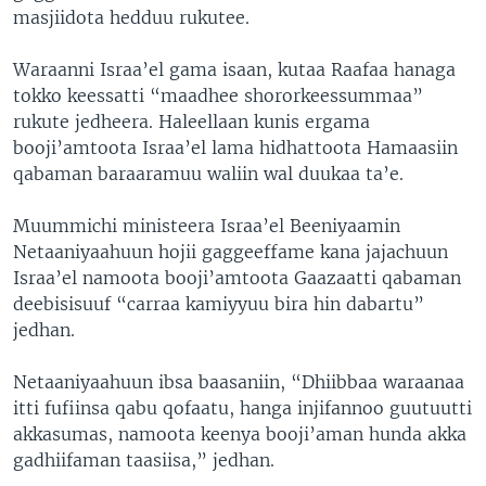
masjiidota hedduu rukutee.
Waraanni Israa’el gama isaan, kutaa Raafaa hanaga
tokko keessatti “maadhee shororkeessummaa”
rukute jedheera. Haleellaan kunis ergama
booji’amtoota Israa’el lama hidhattoota Hamaasiin
qabaman baraaramuu waliin wal duukaa ta’e.
Muummichi ministeera Israa’el Beeniyaamin
Netaaniyaahuun hojii gaggeeffame kana jajachuun
Israa’el namoota booji’amtoota Gaazaatti qabaman
deebisisuuf “carraa kamiyyuu bira hin dabartu”
jedhan.
Netaaniyaahuun ibsa baasaniin, “Dhiibbaa waraanaa
itti fufiinsa qabu qofaatu, hanga injifannoo guutuutti
akkasumas, namoota keenya booji’aman hunda akka
gadhiifaman taasiisa,” jedhan.