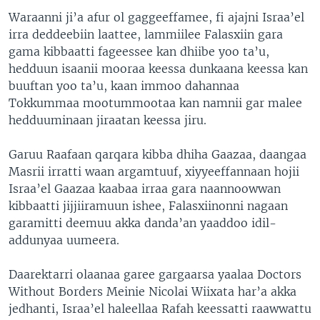
Waraanni ji’a afur ol gaggeeffamee, fi ajajni Israa’el
irra deddeebiin laattee, lammiilee Falasxiin gara
gama kibbaatti fageessee kan dhiibe yoo ta’u,
hedduun isaanii mooraa keessa dunkaana keessa kan
buuftan yoo ta’u, kaan immoo dahannaa
Tokkummaa mootummootaa kan namnii gar malee
hedduuminaan jiraatan keessa jiru.
Garuu Raafaan qarqara kibba dhiha Gaazaa, daangaa
Masrii irratti waan argamtuuf, xiyyeeffannaan hojii
Israa’el Gaazaa kaabaa irraa gara naannoowwan
kibbaatti jijjiiramuun ishee, Falasxiinonni nagaan
garamitti deemuu akka danda’an yaaddoo idil-
addunyaa uumeera.
Daarektarri olaanaa garee gargaarsa yaalaa Doctors
Without Borders Meinie Nicolai Wiixata har’a akka
jedhanti, Israa’el haleellaa Rafah keessatti raawwattu