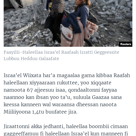
Faayilii-Haleellaa Israa'el Raafaah Irratti Geggeessite
Lubbuu Hedduu Galaafate
Israa’el Wiixata har’a magaalaa gama kibbaa Raafah
haleellaan xiyyaaraan rukuttee, yoo xiqqaate
namoota 67 ajjeesuu isaa, qondaaltonni fayyaa
naannoo kan ibsan yoo ta’u, suluula Gaazaa sana
keessa kanneen wal waraansa dheessan naoota
Miiliiyoona 1,4tu buufatee jira.
Jiraattonni akka jedhanti, haleellaa boombii cimaan
gaggeeffamuu fi haleellaan Israa’el kun manneen fi