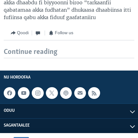
akka dhaabdu fi biyyoonni biroo “tarkaanfii
qabatamaa akka fudhatan” dhukaasa dhaabiinsa itti
fufiinsa qabu akka fiduuf gaafataniiru
Qoodi
Follow us
Continue reading
NU HORDOFAA
ODUU
SAGANTAALEE