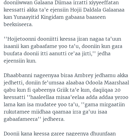
dooniiwwan Galaana Diimaa irratti xiyyeeffatan
keessatti akka ta’e ejensiin Hojii Daldala Galaanaa
kan Yunaayitid Kingidam gabaasa baaseen
beeksiseera.
''Hojjetoonni dooniitti keessa jiran nagaa ta'uun
isaanii kan gabaafame yoo ta'u, dooniin kun gara
buufata doonii itti aanutti ce'aa jirti,'' jedha
ejeensiin kun.
Dhaabbanni nageenyaa biraa Ambrey jedhamu akka
jedhetti, doniin fe'umsaa alaabaa Odoola Maarshaal
qabu kun fi qabeenya Griik ta’e kun, daqiiqaa 20
keessatti ''haaleellaa misaa’eelaa adda addaa yeroo
lama kan isa mudatee yoo ta'u, ''gama mirgaatiin
rukutamee miidhaa qaamaa irra ga'uu isaa
gabaafameera'' jedheera.
Doonii kana keessa garee nageenya dhuunfaan