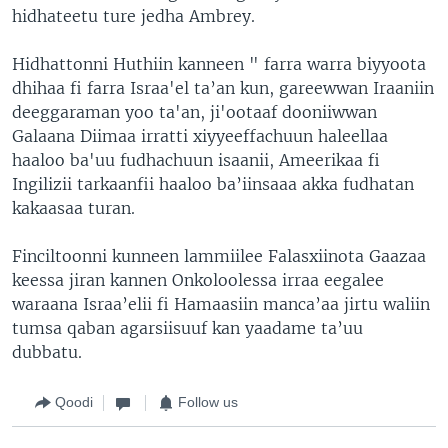
hidhateetu ture jedha Ambrey.
Hidhattonni Huthiin kanneen " farra warra biyyoota
dhihaa fi farra Israa'el ta’an kun, gareewwan Iraaniin
deeggaraman yoo ta'an, ji'ootaaf dooniiwwan
Galaana Diimaa irratti xiyyeeffachuun haleellaa
haaloo ba'uu fudhachuun isaanii, Ameerikaa fi
Ingilizii tarkaanfii haaloo ba’iinsaaa akka fudhatan
kakaasaa turan.
Finciltoonni kunneen lammiilee Falasxiinota Gaazaa
keessa jiran kannen Onkoloolessa irraa eegalee
waraana Israa’elii fi Hamaasiin manca’aa jirtu waliin
tumsa qaban agarsiisuuf kan yaadame ta’uu
dubbatu.
Qoodi
Follow us