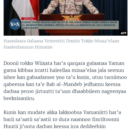
Haandaara Galaana Yemenitti Doniin Tokko Misaa’elaan
Haaleelamuun Himame
Doonii tokko Wiixata har’a qarqara galaanaa Yaman
gama kibbaa irratti haleellaa misaa’elaa jala seenuu
ishee kan gabaafamee yoo ta’u kunis, utuu tarsiimoo
qabeessa kan ta’e Bab al-Mandeb jedhamu keessa
darbaa yeroo jirtuutti ta’uun dhaabbileen nageenyaa
beeksisaniiru.
Kunis kan mudate akka lakkoobsa Yamaniitti har’a
barii sa’aatii sa’aatii 10 dura naannoo finciltoonni
Huutii ji’oota darban keessa irra deddeebiin