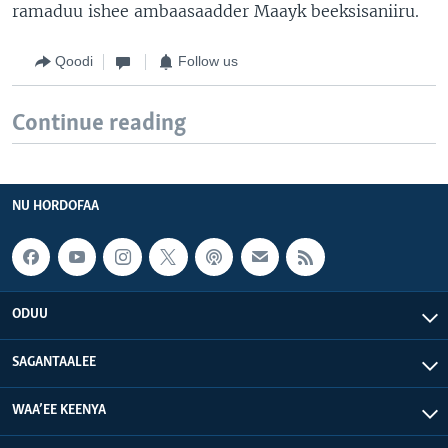
ramaduu ishee ambaasaadder Maayk beeksisaniiru.
Qoodi
Follow us
Continue reading
NU HORDOFAA
ODUU
SAGANTAALEE
WAA’EE KEENYA