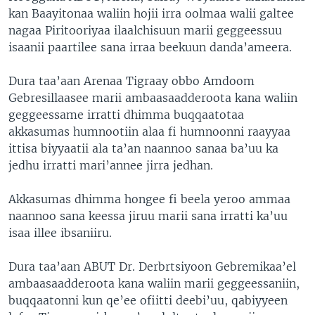
kan Baayitonaa waliin hojii irra oolmaa walii galtee
nagaa Piritooriyaa ilaalchisuun marii geggeessuu
isaanii paartilee sana irraa beekuun danda’ameera.
Dura taa’aan Arenaa Tigraay obbo Amdoom
Gebresillaasee marii ambaasaadderoota kana waliin
geggeessame irratti dhimma buqqaatotaa
akkasumas humnootiin alaa fi humnoonni raayyaa
ittisa biyyaatii ala ta’an naannoo sanaa ba’uu ka
jedhu irratti mari’annee jirra jedhan.
Akkasumas dhimma hongee fi beela yeroo ammaa
naannoo sana keessa jiruu marii sana irratti ka’uu
isaa illee ibsaniiru.
Dura taa’aan ABUT Dr. Derbrtsiyoon Gebremikaa’el
ambaasaadderoota kana waliin marii geggeessaniin,
buqqaatonni kun qe’ee ofiitti deebi’uu, qabiyyeen