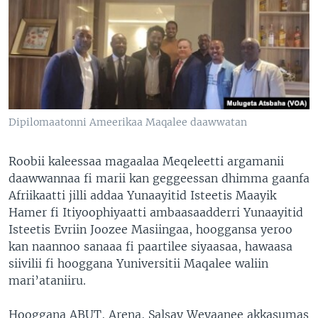
Dipilomaatonni Ameerikaa Maqalee daawwatan
Roobii kaleessaa magaalaa Meqeleetti argamanii
daawwannaa fi marii kan geggeessan dhimma gaanfa
Afriikaatti jilli addaa Yunaayitid Isteetis Maayik
Hamer fi Itiyoophiyaatti ambaasaadderri Yunaayitid
Isteetis Evriin Joozee Masiingaa, hooggansa yeroo
kan naannoo sanaaa fi paartilee siyaasaa, hawaasa
siivilii fi hooggana Yuniversitii Maqalee waliin
mari’ataniiru.
Hooggana ABUT, Arena, Salsay Weyaanee akkasumas