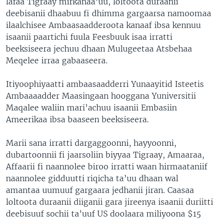
lafaa Tigraay mirkanaa’uu, loltoota duraanii
deebisanii dhaabuu fi dhimma gargaarsa namoomaa
ilaalchisee Ambaasaadderoota kanaaf ibsa kennuu
isaanii paartichi fuula Feesbuuk isaa irratti
beeksiseera jechuu dhaan Mulugeetaa Atsbehaa
Meqelee irraa gabaaseera.
Itiyoophiyaatti ambaasaadderri Yunaayitid Isteetis
Ambaaaadder Maasingaan hooggana Yuniversitii
Maqalee waliin mari’achuu isaanii Embasiin
Ameerikaa ibsa baaseen beeksiseera.
Marii sana irratti dargaggoonni, hayyoonni,
dubartoonnii fi jaarsoliin biyyaa Tigraay, Amaaraa,
Affaarii fi naannolee biroo irratti waan hirmaataniif
naannolee gidduutti riqicha ta’uu dhaan wal
amantaa uumuuf gargaara jedhanii jiran. Caasaa
loltoota duraanii diiganii gara jireenya isaanii duriitti
deebisuuf sochii ta’uuf US doolaara miliyoona $15