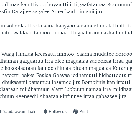
o dimaa kan Itiyoophoyaa tti itti gaafatamaa Koomuuni
sfin Darajjee sagalee Amerikaaf himanii jiru.
n kokoolaattoota kana kaayyoo ka’ameefiin alatti itti t
anaafis waldaan fannoo diimaa itti gaafatama akka hin f
 Waag Himraa keessatti immoo, caama mudatee hordoof
dhaman gargaaruu irra olee magaalaa saqooxaa irraa ga
re kokoolaataan fannoo diimaa biraan magaalaa Koram g
a hafeetti bakka Faalaa Gbayaa jedhamutti hidhattoota ri
tti dhukaasnii banamuu ibsamee jira.Bombiinis kan irratt
olaataan miidhamuun alatti lubbuun namaa irra miidhaa
chuun Keeneedii Abaataa Finfinnee irraa gabaasee jira.
Yaadawwan Ilaali
Follow us
Print