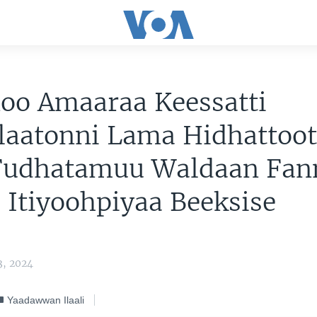
oo Amaaraa Keessatti
laatonni Lama Hidhattoo
 Fudhatamuu Waldaan Fan
Itiyoohpiyaa Beeksise
3, 2024
Yaadawwan Ilaali