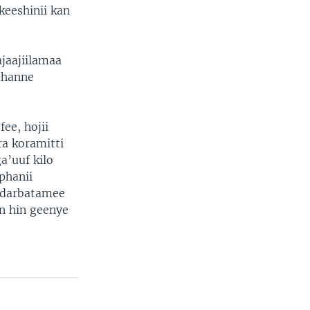
keeshinii kan
ajaajiilamaa
udhanne
ee, hojii
ra koramitti
a’uuf kilo
phanii
i darbatamee
n hin geenye