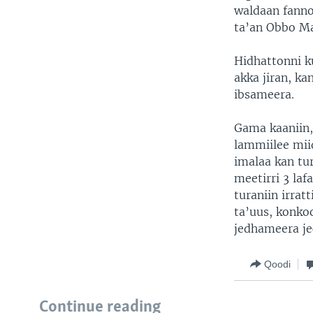
waldaan fanno
ta’an Obbo Ma
Hidhattonni ku
akka jiran, k
ibsameera.
Gama kaaniin,
lammiilee mii
imalaa kan tu
meetirri 3 laf
turaniin irra
ta’uus, konko
jedhameera je
Qoodi
Continue reading