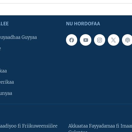
LEE
NU HORDOFAA
uyaadhaa Guyyaa
e
kaa
erikaa
unyaa
aadiyoo fi Friikuweensiilee
Akkaataa Fayyadamaa fi Ima