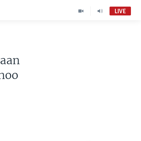
LIVE
taan
noo