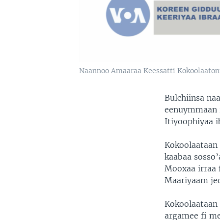
Naannoo Amaaraa Keessatti Kokoolaaton
Bulchiinsa na
eenuymmaan i
Itiyoophiyaa i
Kokoolaataan 
kaabaa sosso’
Mooxaa irraa 
Maariyaam jed
Kokoolaataan 
argamee fi me