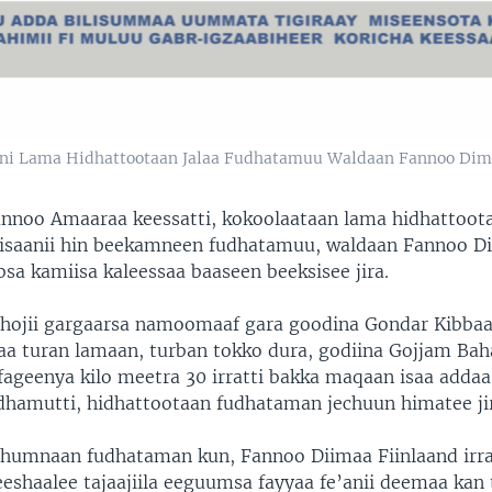
ni Lama Hidhattootaan Jalaa Fudhatamuu Waldaan Fannoo Dima
annoo Amaaraa keessatti, kokoolaataan lama hidhattoot
saanii hin beekamneen fudhatamuu, waldaan Fannoo D
bsa kamiisa kaleessaa baaseen beeksisee jira.
hojii gargaarsa namoomaaf gara goodina Gondar Kibbaa
aa turan lamaan, turban tokko dura, godiina Gojjam Ba
fageenya kilo meetra 30 irratti bakka maqaan isaa addaa
hamutti, hidhattootaan fudhataman jechuun himatee ji
humnaan fudhataman kun, Fannoo Diimaa Fiinlaand irr
eshaalee tajaajiila eeguumsa fayyaa fe’anii deemaa kan 