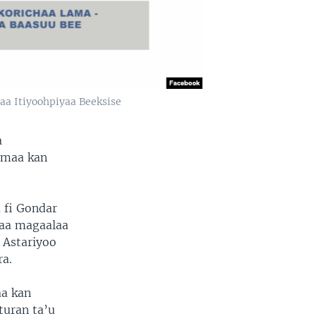
a Itiyoohpiyaa Beeksise
a
imaa kan
 fi Gondar
haa magaalaa
 Astariyoo
ra.
aa kan
turan ta’u