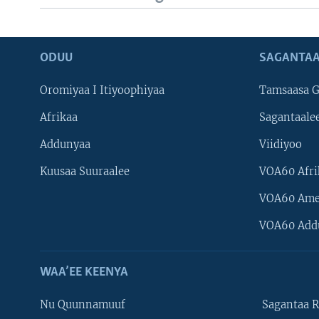
ODUU
SAGANTAA
Oromiyaa I Itiyoophiyaa
Tamsaasa G
Afrikaa
Sagantaale
Addunyaa
Viidiyoo
Kuusaa Suuraalee
VOA60 Afri
VOA60 Ame
VOA60 Add
WAA’EE KEENYA
Nu Quunnamuuf
Sagantaa R