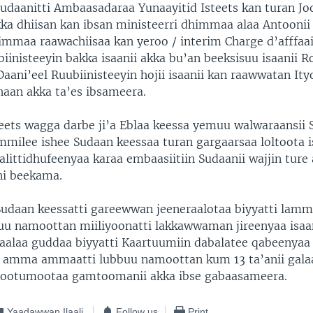
udaanitti Ambaasadaraa Yunaayitid Isteets kan turan Jo
akka dhiisan kan ibsan ministeerri dhimmaa alaa Antoonii 
immaa raawachiisaa kan yeroo / interim Charge d’afffaa
iinisteeyin bakka isaanii akka bu’an beeksisuu isaanii R
aani’eel Ruubiinisteeyin hojii isaanii kan raawwatan It
haan akka ta’es ibsameera.
teets wagga darbe ji’a Eblaa keessa yemuu walwaraansii
mmilee ishee Sudaan keessaa turan gargaarsaa loltoota i
littidhufeenyaa karaa embaasiitiin Sudaanii wajjin ture
ni beekama.
udaan keessatti gareewwan jeeneraalotaa biyyatti lamm
ruu namoottan miiliyoonatti lakkawwaman jireenyaa isaan
aalaa guddaa biyyatti Kaartuumiin dabalatee qabeenyaa 
 amma ammaatti lubbuu namoottan kum 13 ta’anii gala
ootumootaa gamtoomanii akka ibse gabaasameera.
Yaadawwan Ilaali
Follow us
Print