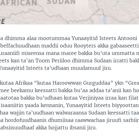
ra dhimma alaa mootummaa Yunaayitid Isteets Antooni B
effachuudhaan maddii oduu Rooyters akka gabaaseetti,
 turaaniifi miseensa mana maree bakka bu’uta ummatt
teets kan ta’an Toom Periiloo dhimma Sudaan irratti bak
naayitid Isteets ta’udhaan muudamuuf jiru.
 kutaa Afrikaa “kutaa Haroowwan Gurguddaa” ykn “Grea
mee beekamu keessatti bakka bu’aa addaa ta’anii kan hoj
raatotaa bakka bu’udhaan kutaa Verjiniyaa irraa kan fi
isaaniitin yaada kennanin, Yunaayitid Isteets biyyoottan 
haa wajjin ta’uudhaan walwaraansa Sudaan keessatti taa
a hordofuudhaanis dhumiisaa raawwachaa jiruufi sarbii
siisuudhaaf akka hojjattu ibsanii jiru.