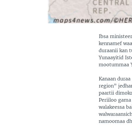
Ibsa ministee
kennamef waab
duraanii kan
Yunaayitid Is
mootummaa Yu
Kanaan duraa
region” jedha
paartii dimok
Periiloo gama 
walakeessa ba
walwaraansich
namoomaa dhab