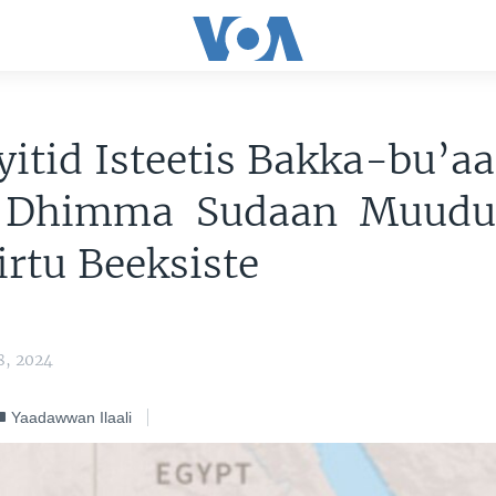
itid Isteetis Bakka-bu’aa
 Dhimma Sudaan Muudu
irtu Beeksiste
8, 2024
Yaadawwan Ilaali