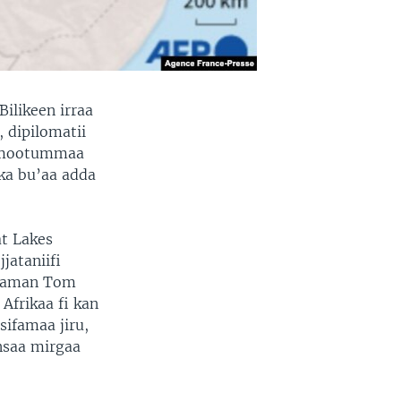
ilikeen irraa
 dipilomatii
a mootummaa
ka bu’aa adda
t Lakes
jataniifi
lataman Tom
Afrikaa fi kan
sifamaa jiru,
nsaa mirgaa