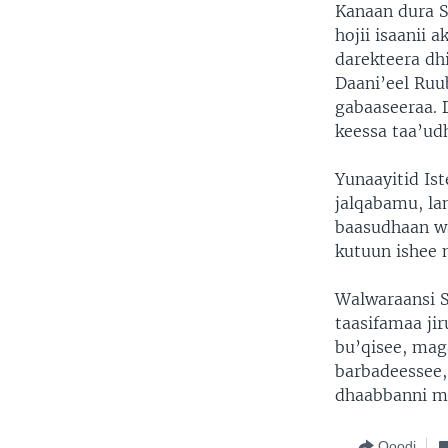
Kanaan dura S
hojii isaanii 
darekteera dh
Daani’eel Ruub
gabaaseeraa. D
keessa taa’ud
Yunaayitid Is
jalqabamu, la
baasudhaan wa
kutuun ishee 
Walwaraansi S
taasifamaa ji
bu’qisee, mag
barbadeessee,
dhaabbanni m
Qoodi