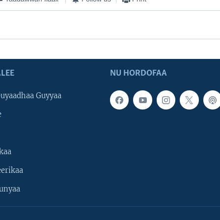
LEE
NU HORDOFAA
uyaadhaa Guyyaa
e
kaa
erikaa
unyaa