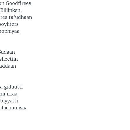
on Goodfireey
Biliinken,
ires ta’udhaan
ooyiiters
yoophiyaa
 Sudaan
sheetiin
 addaan
a giduutti
ii irraa
biyyatti
afachuu isaa