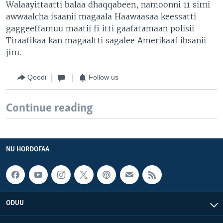
Walaayittaatti balaa dhaqqabeen, namoonni 11 sirni
awwaalcha isaanii magaala Haawaasaa keessatti
gaggeeffamuu maatii fi itti gaafatamaan polisii
Tiraafikaa kan magaaltti sagalee Amerikaaf ibsanii
jiru.
Qoodi
Follow us
Continue reading
NU HORDOFAA
ODUU