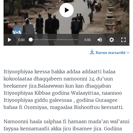
No media source currently available
0:00
4:06
Xurree marsariitii
Itiyoophiyaa keessa bakka addaa addaatti balaa
kokoolaataa dhaqqabeen namoonni 24 du’uun
beekamee jira.Balaawwan kun kan dhaqqaban
Itiyoophiyaa Kibbaa godiina Walaayittaa, naannoo
Itiyoophiyaa giddu galeessaa , godiina Guraagee
bahaa fi Oromiyaa, magaalaa Bishooftuu keessatti.
Namoonni haala salphaa fi hamaan mada’an wal’ansi
fayyaa kennamaafii akka jiru ibsamee jira. Godiina