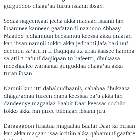
gurguddoo dhaga’aa turuu isaanii ibsan.
Sodaa nageenyaaf jecha akka maqaan isaanii hin
ibsamnee kanneen gaafatan fi naannoo Abbaay
Maadoo jedhamuun beekamuu keessa akka jiraatan
kan ibsan namnii tokko akka jedhanti,lafa bari’uuf
deemuu sa’atii 11 fi Daqiiqaa 22 irraa kaasee hamma
sa’atii 2 ta’uuf daqiiqaan 10 hafeetti, dhukaasa
meeshaalee waraanaa gurguddaa dhaga’aa akka
turan ibsan.
Namnii kun itti dabaluudhaanis, sababaa dhukaasa
dhaga’amaa tureen mana keessaa ba’u akka hin
dandeenye magaalaa Baahir Daar keessas sochiin
tokko akka hin jirree bilbilaan ibsanii jiru.
Dargaggoon Jiraataa magaalaa Baahir Daar ka biraan
kan akka maqaan isaa iccitiin akka qabamuuf gaafate