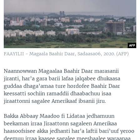
FAAYILII - Magaala Baahir Daar, Sadaasa06, 2020. (AFP)
Naannowwan Magaalaa Baahir Daar marasanii
jiranti, har’a gara barii lafaa jalqabee dhukaasa
guddaa dhaga’amaa ture hordofee Baahir Daar
keessatti sochiin ramaddii dhaabachuu isaa
jiraattonni sagalee Amerikaaf ibsanii jiru.
Bakka Abbaay Maadoo fi Lidataa jedhamuun
beekaman irraa Jiraattonn sagaleen Amerikaa
haasoofsisee akka jedhanti har’a laftii bari’uuf yeroo
deemuu irraa kaasee sagalee meeshaalee waraanaa