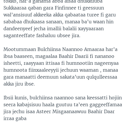
tokko, har’a ganama abba aisaa dhukkuuba
Sukkaaraa qaban gara Finfinnee ti geessuun
wal’ansisuuf akkeeka akka qabaataa turee fi garu
sababaa dhukaasa sanaan, manaa ba’u waan hin
dandeenyeef jecha imallii balalii xayyaaraan
saganteeffate fashaluu ubsee jira.
Mootummaan Bulchiinsa Naannoo Amaaraa har’a
ibsa baaseen, magaalaa Baahir Daarii fi nananoo
isheetti, raayyaan ittisaa fi humnootiin nageenyaa
humnoota fiinxaaleeyyii jechuun waaman , manaa
gara manaatti deemuun sakata’uun qulqulleessaa
akka jiru ibse.
Ibsii kunis, bulchiinsa naannoo sana keessatti hojiin
seera kabajsisuu haala guutuu ta’een gaggeeffamaa
jira jechu isaa Asteer Misgaanaawuu Baahir Daar
irraa gaba