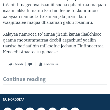
ta’anii fi nageenya isaaniif sodaa qabanirraa maqaan
isaanii akka himamu kan hin feene tokko immoo
xalayaan namoota to’annaa jala jiranii kun
waajjiraalee maqaa dhahaman galuu ibsaniiru.
Xalayaa namoota to’annaa jiranii kanaa ilaalchisee
qaama mootummarraa deebii argachuuf yaaliin
taasise har’aaf hin milkoofne jechuun Finfinneerraa
Keneedii Abaateetu gabaase.
Qoodi
Follow us
Continue reading
NU HORDOFAA