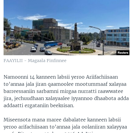
FAAYILII - Magaala Finfinnee
Namoonni 14 kanneen labsii yeroo Ariifachiisaan
to’annaa jala jiran qaamoolee mootummaaf xalayaa
barreessaniin sarbamni mirgaa nurratti raawwatee
jira, jechuudhaan xalayaalee iyyannoo dhaabota adda
addaatti ergataniin beeksisan.
Miseensota mana maree dabalatee kanneen labsii
yeroo arifachiisaan to’annaa jala oolaniiran xalayyaa