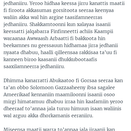
jedhaniiru. Yeroo hidhaa keessa jirru kanattis maatii
fi firoota akkasumas gorsitoota seeraa keenyaa
waliin akka wal hin argine taasifamneerras
jedhaniiru. Shakkamtoonni kun xalayaa isaanii
keessatti jalqabarra Finfinneetti achiis Kaampii
waraanaa Awwaash Arbaatti fi bakkoota hin
beekamnes nu geessauun hidhamaa jirra jedhanii
nyaata dhabuu, haalli qilleensaa rakkisaa ta’uu fi
kanneen biroo kaasanii dhukkubootaafis
saaxilamneerra jedhaniiru.
Dhimma kanarratti Abukaatoo fi Gorsaa seeraa kan
ta’an obbo Solomoon Gazzaaheeny ibsa sagalee
Ameerikaaf kennaniin maamiloonni isaanii osoo
mirgi himatamuu dhabuu irraa hin kaafamiin yeroo
dheeraaf to’annaa jala turuu himuun isaan waliinis
wal arguu akka dhorkamanis eeraniiru.
Miseensa maatii warra to’annaa jala jiraanii kan