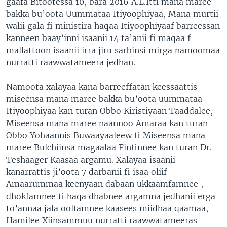
gaafa Bitootessa 10, bara 2016 A.L.Itti mana maree
bakka bu’oota Uummataa Itiyoophiyaa, Mana murtii
walii gala fi ministira haqaa Itiyoophiyaaf barreessan
kanneen baay’inni isaanii 14 ta’anii fi maqaa f
mallattoon isaanii irra jiru sarbinsi mirga namoomaa
nurratti raawwatameera jedhan.
Namoota xalayaa kana barreeffatan keessaattis
miseensa mana maree bakka bu’oota uummataa
Itiyoophiyaa kan turan Obbo Kiristiyaan Taaddalee,
Miseensa mana maree naannoo Amaraa kan turan
Obbo Yohaannis Buwaayaaleew fi Miseensa mana
maree Bulchiinsa magaalaa Finfinnee kan turan Dr.
Teshaager Kaasaa argamu. Xalayaa isaanii
kanarrattis ji’oota 7 darbanii fi isaa oliif
Amaarummaa keenyaan dabaan ukkaamfamnee ,
dhokfamnee fi haqa dhabnee argamna jedhanii erga
to’annaa jala oolfamnee kaasees miidhaa qaamaa,
Hamilee Xiinsammuu nurratti raawwatameeras