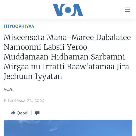
Xurree
ittiin
seenan
ITIYOOPHIYAA
Gara
ODUU
Miseensota Mana-Maree Dabalatee
gabaasaatti
VIIDIYOO
ITOOPHIYAA|EERTIRAA
Namoonni Labsii Yeroo
darbi
Gara
TAMSAASA SAGALEEN
AFRIKAA
TAMSAASA GUYAADHAA GUYYAA
Muddamaan Hidhaman Sarbamni
fuula
Mirgaa nu Irratti Raaw'atamaa Jira
IBSA GULAALAA MOOTUMMAA YUNAAYTID ISTEETS
YUNAAYTID ISTEETS
VIIDIYOO
ijootti
Jechuun Iyyatan
deebi'i
ADDUNYAA
VOA60 AFRIKAA
Learning English
Gara
VOA60 AMEERIKAA
VOA
barbaadduutti
NU HORDOFAA
cehi
VOA60 ADDUNYAA
Bitootessa 22, 2024
Qoodi
Afaanoota