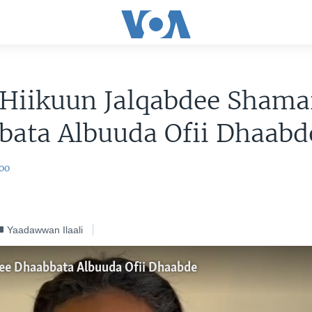
 Hiikuun Jalqabdee Shama
bata Albuuda Ofii Dhaabd
oo
Yaadawwan Ilaali
ee Dhaabbata Albuuda Ofii Dhaabde