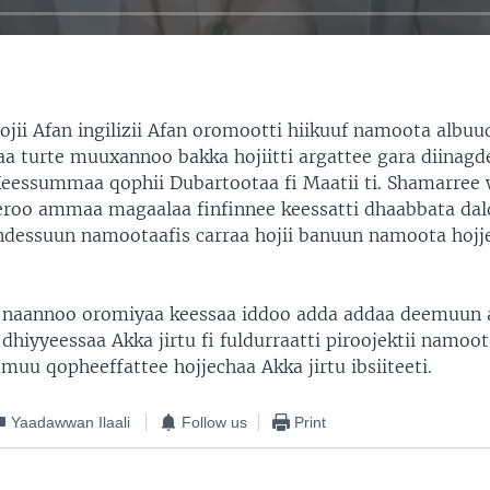
jii Afan ingilizii Afan oromootti hiikuuf namoota albu
aa turte muuxannoo bakka hojiitti argattee gara diinagdee
 Keessummaa qophii Dubartootaa fi Maatii ti. Shamarree
roo ammaa magaalaa finfinnee keessatti dhaabbata dal
ndessuun namootaafis carraa hojii banuun namoota hojje
naannoo oromiyaa keessaa iddoo adda addaa deemuun 
dhiyyeessaa Akka jirtu fi fuldurraatti piroojektii namoot
umuu qopheeffattee hojjechaa Akka jirtu ibsiiteeti.
Yaadawwan Ilaali
Follow us
Print