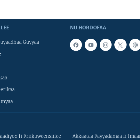
LEE
NU HORDOFAA
uyaadhaa Guyyaa
e
kaa
erikaa
unyaa
aadiyoo fi Friikuweensiilee
Akkaataa Fayyadamaa fi Ima