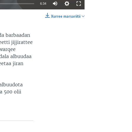
6:34
Xurree marsariitii
EMBED
SHARE
uda barbaadan
tti jijjirattee
 warqee
dala albuudaa
etaa jiran
albuudota
a 500 olii