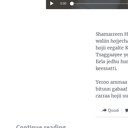
0:00
Shamarreen Ho
waliin hojjech
hojii eegalte
Tsaggaayee ye
Eela jedhu hu
keessatti.
Yeroo ammaa 
bituun gabaaf 
carraa hojii u
Qoodi
Continue reading