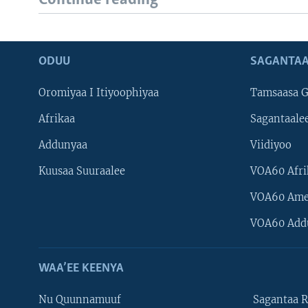
ODUU
SAGANTAA
Oromiyaa I Itiyoophiyaa
Tamsaasa G
Afrikaa
Sagantaale
Addunyaa
Viidiyoo
Kuusaa Suuraalee
VOA60 Afri
VOA60 Ame
VOA60 Add
WAA’EE KEENYA
Nu Quunnamuuf
Sagantaa R