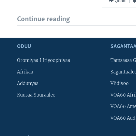
Qoodi
Continue reading
ODUU
SAGANTAA
Oromiyaa I Itiyoophiyaa
Tamsaasa G
Afrikaa
Sagantaale
Addunyaa
Viidiyoo
Kuusaa Suuraalee
VOA60 Afri
VOA60 Ame
VOA60 Add