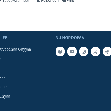
Yaadawwan Ilaali
Follow us
Print
LEE
NU HORDOFAA
uyaadhaa Guyyaa
e
kaa
erikaa
unyaa