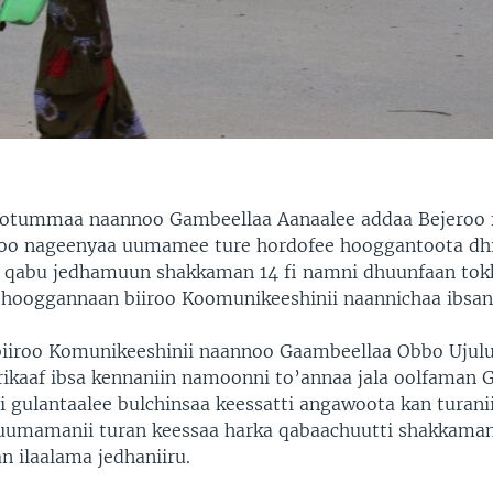
ootummaa naannoo Gambeellaa Aanaalee addaa Bejeroo f
kkoo nageenyaa uumamee ture hordofee hooggantoota d
a qabu jedhamuun shakkaman 14 fi namni dhuunfaan tok
 hooggannaan biiroo Koomunikeeshinii naannichaa ibsan
iroo Komunikeeshinii naannoo Gaambeellaa Obbo Ujulu
ikaaf ibsa kennaniin namoonni to’annaa jala oolfaman 
 gulantaalee bulchinsaa keessatti angawoota kan turanii
uumamanii turan keessaa harka qabaachuutti shakkama
an ilaalama jedhaniiru.