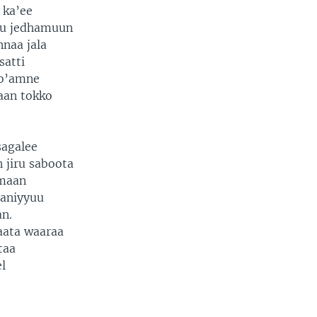
 ka’ee
au jedhamuun
naa jala
satti
to’amne
aan tokko
sagalee
 jiru saboota
amaan
taniyyuu
an.
aata waaraa
taa
l