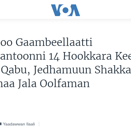
oo Gaambeellaatti
antoonni 14 Hookkara Ke
 Qabu, Jedhamuun Shakk
naa Jala Oolfaman
Yaadawwan Ilaali