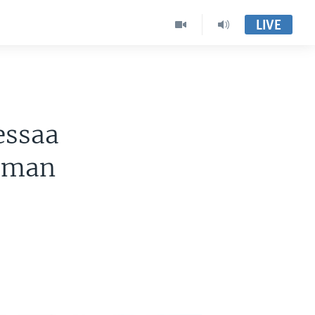
LIVE
essaa
aman