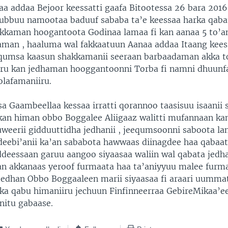
a addaa Bejoor keessatti gaafa Bitootessa 26 bara 2016
lubbuu namootaa baduuf sababa ta’e keessaa harka qab
kaman hoogantoota Godinaa lamaa fi kan aanaa 5 to’an
an , haaluma wal fakkaatuun Aanaa addaa Itaang kees
qumsa kaasun shakkamanii seeraan barbaadaman akka 
iru kan jedhaman hooggantoonni Torba fi namni dhuunf
olafamaniiru.
a Gaambeellaa kessaa irratti qorannoo taasisuu isaanii 
kan himan obbo Boggalee Aliigaaz walitti mufannaan kan
weerii gidduuttidha jedhanii , jeequmsoonni saboota l
deebi’anii ka’an sababota hawwaas diinagdee haa qabaa
ddeessaan garuu aangoo siyaasaa waliin wal qabata jedh
n akkanaas yeroof furmaata haa ta’aniyyuu malee furm
 jedhan Obbo Boggaaleen marii siyaasaa fi araari uumma
ka qabu himaniiru jechuun Finfinneerraa GebireMikaa’ee
nitu gabaase.