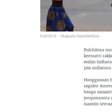
FAAYILII - Magaala Gaambeellaa
Bulchiinsa m
keessatti ra
waliin hidhat
jala oolfamuu
Hoogganaan bi
sagalee Ameer
hanga aanaatti
jeequmsoota 
isaaniis seera