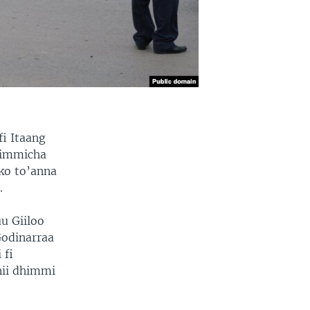
i Itaang
himmicha
ko to’anna
.
u Giiloo
Godinarraa
 fi
nii dhimmi