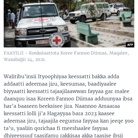
FAAYILII - Konkolaattota Koree Fannoo Diimaa, Maqalee,
Waxabajjii 24, 2021.
Walitibu’insii Ityoophiyaa keessatti bakka adda
addaatti adeemaa jiru, keesumaa, baadiyaalee
biyyaatti keessatti tajaajilaawwan fayyaa gar malee
daanquu isaa Koreen Fannoo Diimaa adduunyaa ibsa
har’a baaseen beeksisee jira. Naannoo Amaaraa
keessatti lolli ji’a Hagayyaa bara 2023 kaasee
adeemaa jiru, tajaajila eegumsa fayyaa kan jeeqe yoo
ta’u, yaaliin qorichaa fi meeshaalee fayyaa
dhiyeessuuf taasifamu rakkisaa akka taasise ibsii