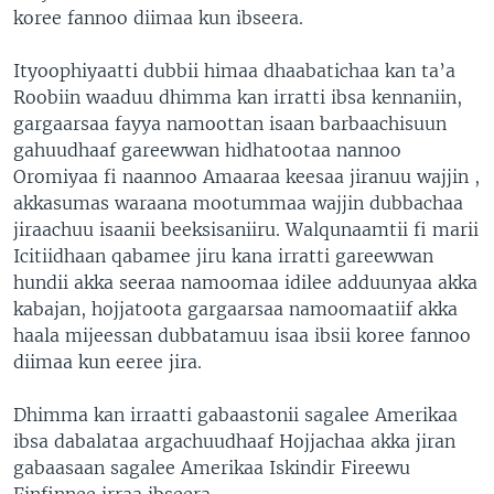
koree fannoo diimaa kun ibseera.
Ityoophiyaatti dubbii himaa dhaabatichaa kan ta’a
Roobiin waaduu dhimma kan irratti ibsa kennaniin,
gargaarsaa fayya namoottan isaan barbaachisuun
gahuudhaaf gareewwan hidhatootaa nannoo
Oromiyaa fi naannoo Amaaraa keesaa jiranuu wajjin ,
akkasumas waraana mootummaa wajjin dubbachaa
jiraachuu isaanii beeksisaniiru. Walqunaamtii fi marii
Icitiidhaan qabamee jiru kana irratti gareewwan
hundii akka seeraa namoomaa idilee adduunyaa akka
kabajan, hojjatoota gargaarsaa namoomaatiif akka
haala mijeessan dubbatamuu isaa ibsii koree fannoo
diimaa kun eeree jira.
Dhimma kan irraatti gabaastonii sagalee Amerikaa
ibsa dabalataa argachuudhaaf Hojjachaa akka jiran
gabaasaan sagalee Amerikaa Iskindir Fireewu
Finfinnee irraa ibseera.