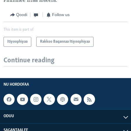
Qoodi
Follow us
This item is part of
Itiyoophiyaa
Rakkoo Baqannaa Itiyoophiyaa
Continue reading
NU HORDOFAA
ODUU
SAGANTAALEE