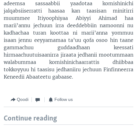
adeemsa sassaabbii yaadotaa komishinichi
jalqabsiiserratti haasaa kan taasisan minitirri
muummee Itiyoophiyaa Abiyyi Ahimad haa
marii’annu jechuun irra deeddebbiin namoonni nu
kadhachaa turan koottaa ni marii’anna yommuu
isaan jennu eeyyamamaa ta’uu qofa osoo hin taane
gammachuu guddaadhaan keessati
hirmaachuutuisaanirra jiraata jedhanii mootummaan
walabummaa komishinichaarrattis dhiibbaa
tokkoyyuu hi taasisu jedhaniiru jechuun Finfinneerra
Keneedii Abaateetu gabaase.
Qoodi
Follow us
Continue reading