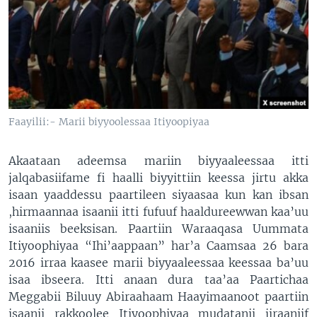
Faayilii:- Marii biyyoolessaa Itiyoopiyaa
Akaataan adeemsa mariin biyyaaleessaa itti
jalqabasiifame fi haalli biyyittiin keessa jirtu akka
isaan yaaddessu paartileen siyaasaa kun kan ibsan
,hirmaannaa isaanii itti fufuuf haaldureewwan kaa’uu
isaaniis beeksisan. Paartiin Waraaqasa Uummata
Itiyoophiyaa “Ihi’aappaan” har’a Caamsaa 26 bara
2016 irraa kaasee marii biyyaaleessaa keessaa ba’uu
isaa ibseera. Itti anaan dura taa’aa Paartichaa
Meggabii Biluuy Abiraahaam Haayimaanoot paartiin
isaanii rakkoolee Itiyoophiyaa mudatanii jiraaniif