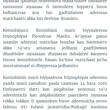
siyaasaa qabaniin miseensota mana maree dabalatee
namoonni siyaasaa fi lammileen biyyattii biroo
hidhaarrraa yoo hin gadhiifamne adeemsa
marichaatti akka hin deebine ibsaniiru.
Komishinarri Komishinii marii biyyaaleessa
Itiyoophiyaa Piroofesar Masfin Ar’ayyaa gama
isaaniin adeemsi marichaa hundaa kan hammatte
akka ta’utu amanama jedhanii gaaffiiwwan
dhaabbilee siyaasaan dhiyaatan dabalatee kanneen
biroos komishinichi fixaan ba’insa marichaaf jecha
mootummaaf ni dhiyyeessa jedhaniiru.
Komishiniin marii biyyaalessa Itiyoophiyaa adeemsa
yaada marii sassabuu gaafa caamsaa 24 bara 2016
finfinneetti ifatti kan jalqabsiise yommuu ta’u
adeesmsichi kan jalqabsiifame paartileen siyaasaa
tokko tokkoo fi qaamoleen biroo adeemsicha yeroo
falmuu itti fufanii jiranittidha.Waltajjii baniinsa