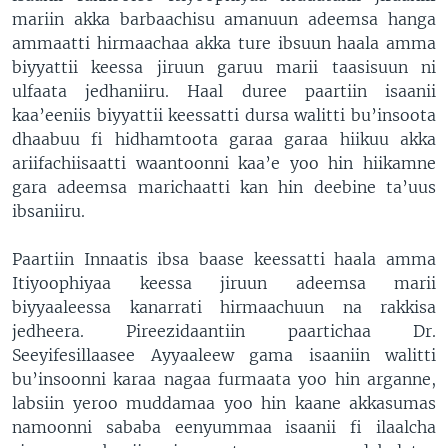
mariin akka barbaachisu amanuun adeemsa hanga
ammaatti hirmaachaa akka ture ibsuun haala amma
biyyattii keessa jiruun garuu marii taasisuun ni
ulfaata jedhaniiru. Haal duree paartiin isaanii
kaa’eeniis biyyattii keessatti dursa walitti bu’insoota
dhaabuu fi hidhamtoota garaa garaa hiikuu akka
ariifachiisaatti waantoonni kaa’e yoo hin hiikamne
gara adeemsa marichaatti kan hin deebine ta’uus
ibsaniiru.
Paartiin Innaatis ibsa baase keessatti haala amma
Itiyoophiyaa keessa jiruun adeemsa marii
biyyaaleessa kanarrati hirmaachuun na rakkisa
jedheera. Pireezidaantiin paartichaa Dr.
Seeyifesillaasee Ayyaaleew gama isaaniin walitti
bu’insoonni karaa nagaa furmaata yoo hin arganne,
labsiin yeroo muddamaa yoo hin kaane akkasumas
namoonni sababa eenyummaa isaanii fi ilaalcha