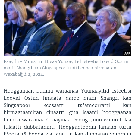
Faayilii- Ministrii ittisaa Yunaayitid Isteetis Looyid Oostin
marii Shangri kan Singaapoor irratti ennaa hirmaatan
Waxabajjjii 2, 2024.
Hoogganaan humna waraanaa Yuunaayitid Isteetisi
Looyid Ostiin Jimaata darbe marii Shangri kan
Singaapoor keessatti ta’ameerratti kan
hirmaataaniiran cinaatti gita isaanii hooggaanaa
humna waraanaa Chaayinaa Doongi Juun waliin fulaa
fulaatti dubbataniiru. Hooggantoonni lamaan turtii
ji’oota 18 booda wal arguun kan dubbatan yommuu