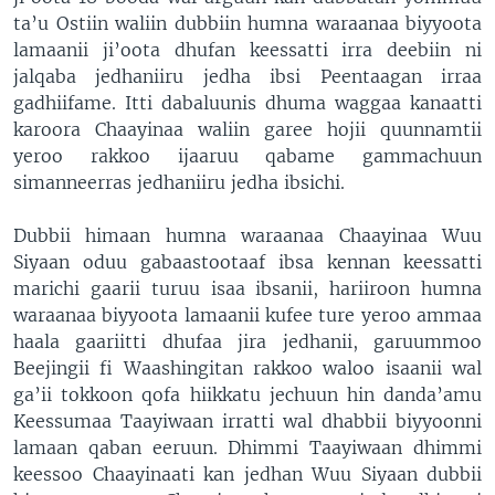
ta’u Ostiin waliin dubbiin humna waraanaa biyyoota
lamaanii ji’oota dhufan keessatti irra deebiin ni
jalqaba jedhaniiru jedha ibsi Peentaagan irraa
gadhiifame. Itti dabaluunis dhuma waggaa kanaatti
karoora Chaayinaa waliin garee hojii quunnamtii
yeroo rakkoo ijaaruu qabame gammachuun
simanneerras jedhaniiru jedha ibsichi.
Dubbii himaan humna waraanaa Chaayinaa Wuu
Siyaan oduu gabaastootaaf ibsa kennan keessatti
marichi gaarii turuu isaa ibsanii, hariiroon humna
waraanaa biyyoota lamaanii kufee ture yeroo ammaa
haala gaariitti dhufaa jira jedhanii, garuummoo
Beejingii fi Waashingitan rakkoo waloo isaanii wal
ga’ii tokkoon qofa hiikkatu jechuun hin danda’amu
Keessumaa Taayiwaan irratti wal dhabbii biyyoonni
lamaan qaban eeruun. Dhimmi Taayiwaan dhimmi
keessoo Chaayinaati kan jedhan Wuu Siyaan dubbii