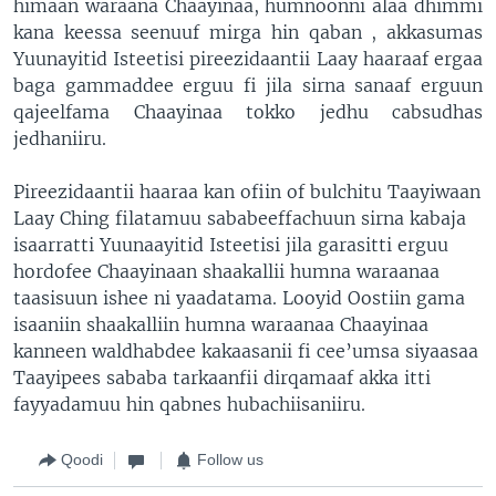
himaan waraana Chaayinaa, humnoonni alaa dhimmi
kana keessa seenuuf mirga hin qaban , akkasumas
Yuunayitid Isteetisi pireezidaantii Laay haaraaf ergaa
baga gammaddee erguu fi jila sirna sanaaf erguun
qajeelfama Chaayinaa tokko jedhu cabsudhas
jedhaniiru.
Pireezidaantii haaraa kan ofiin of bulchitu Taayiwaan
Laay Ching filatamuu sababeeffachuun sirna kabaja
isaarratti Yuunaayitid Isteetisi jila garasitti erguu
hordofee Chaayinaan shaakallii humna waraanaa
taasisuun ishee ni yaadatama. Looyid Oostiin gama
isaaniin shaakalliin humna waraanaa Chaayinaa
kanneen waldhabdee kakaasanii fi cee’umsa siyaasaa
Taayipees sababa tarkaanfii dirqamaaf akka itti
fayyadamuu hin qabnes hubachiisaniiru.
Qoodi
Follow us