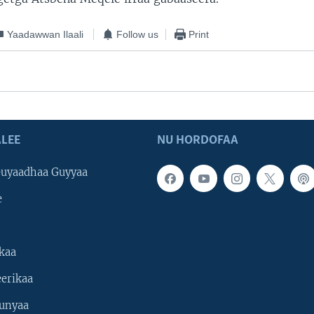
Yaadawwan Ilaali
Follow us
Print
LEE
NU HORDOFAA
uyaadhaa Guyyaa
e
kaa
erikaa
unyaa