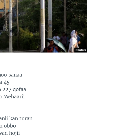
noo sanaa
a 45
n 227 qofaa
bo Mehaarii
nii kan turan
an obbo
wan hojii