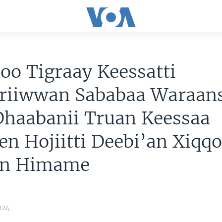
o Tigraay Keessatti
iriiwwan Sababaa Waraan
Dhaabanii Truan Keessaa
n Hojiitti Deebi’an Xiqq
un Himame
024