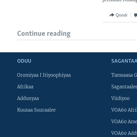
Qoodi
Continue reading
ODUU
SAGANTAA
Oromiyaa I Itiyoophiyaa
Tamsaasa G
Afrikaa
Sagantaale
Addunyaa
Viidiyoo
Kuusaa Suuraalee
VOA60 Afri
VOA60 Ame
VOA60 Add