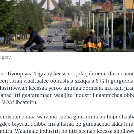
igray
a Itiyoopiyaa Tigraay keessatti jalaqabmeuu dura naan
nneen turan waaltaalee oomishaa xixiqaaa 875 fi gurgudda
ustriiwwan keessaa yeroo ammaa oomisha irra kan jira
 aanaa itti gaafatamaan waajjira industrii naannichaa ob
 VOAf ibsaniiru.
omishan ennaa waraana sanaa guutummaan hojii dhaaba
agdee biyyaaf dhibba irraa harka 22 gumaachaa akka tur
niiru. Waaltaale industrii hojiitti seenan keessa siibilaw