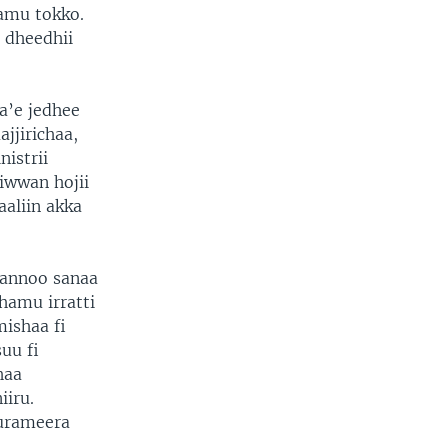
hamu tokko.
 dheedhii
a’e jedhee
jjirichaa,
istrii
iwwan hojii
aaliin akka
aannoo sanaa
dhamu irratti
mishaa fi
suu fi
haa
iiru.
murameera