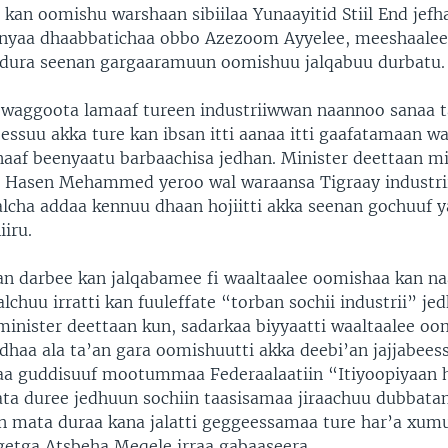
n kan oomishu warshaan sibiilaa Yunaayitid Stiil End jef
nyaa dhaabbatichaa obbo Azezoom Ayyelee, meeshaalee
 dura seenan gargaaramuun oomishuu jalqabuu durbatu.
waggoota lamaaf tureen industriiwwan naannoo sanaa t
essuu akka ture kan ibsan itti aanaa itti gaafatamaan waa
naaf beenyaatu barbaachisa jedhan. Minister deettaan min
o Hasen Mehammed yeroo wal waraansa Tigraay industri
alcha addaa kennuu dhaan hojiitti akka seenan gochuuf y
iiru.
n darbee kan jalqabamee fi waaltaalee oomishaa kan n
galchuu irratti kan fuuleffate “torban sochii industrii” je
inister deettaan kun, sadarkaa biyyaatti waaltaalee oo
i dhaa ala ta’an gara oomishuutti akka deebi’an jajjabees
 guddisuuf mootummaa Federaalaatiin “Itiyoopiyaan 
a duree jedhuun sochiin taasisamaa jiraachuu dubbatan
 mata duraa kana jalatti geggeessamaa ture har’a xu
etga Atsbeha Meqele irraa gabaaseera.