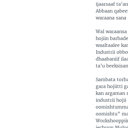
ijaarsaaf ta’a
Abbaan qabee
waraana sana
Wal waraansa 
hojiin barbade
waaltaalee ka
Industrii obb
dhaabaniif ila
ta’u beeksisan
Sambata torba
gara hojiitti 
kan argaman m
industrii hoji
oomishtummaa
oomishtu” mat
Workshooppiin
jechuun Mulug