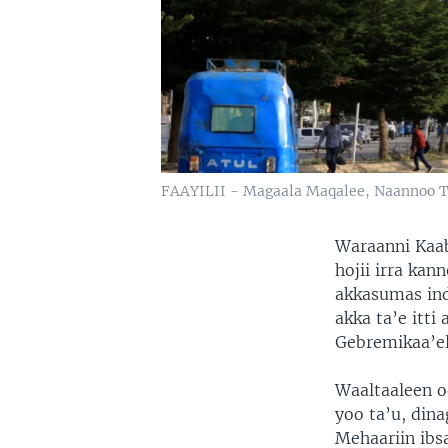
FAAYILII - Magaala Maqalee, Naannoo T
Waraanni Kaab
hojii irra ka
akkasumas ind
akka ta’e itti
Gebremikaa’el
Waaltaaleen o
yoo ta’u, din
Mehaariin ibsa