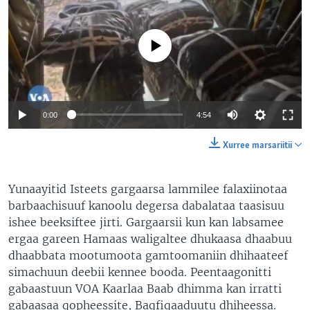
No media source currently available
0:00
4:54
Xurree marsariitii
Yunaayitid Isteets gargaarsa lammilee falaxiinotaa
barbaachisuuf kanoolu degersa dabalataa taasisuu
ishee beeksiftee jirti. Gargaarsii kun kan labsamee
ergaa gareen Hamaas waligaltee dhukaasa dhaabuu
dhaabbata mootumoota gamtoomaniin dhihaateef
simachuun deebii kennee booda. Peentaagonitti
gabaastuun VOA Kaarlaa Baab dhimma kan irratti
gabaasaa qopheessite, Baqfiqaaduutu dhiheessa.