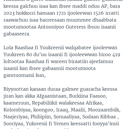
keessa galchuu isaa kan ibsee maddi oduu AP, bara
2023 hokkorri hamaan 1721 ijooleewan 1526 irratti
raawachuu isaa barreesaan muummee dhaabbata
mootumootaa Antooniyoo Guteress ibsuu isaanii
gabaaseera.
Lola Raashaa fi Yuukreenii walqabatee ijooleewan
Yuukreen 80 du’uu isaanii fi ijooleewwan biroo 419
loltootaa Raashaa fi wareen biraatiin ajeefamuu
isaanii kan ibsee gabaasnii mootumoota
gamtoomanii kun,
Biyyoottan kanaan duraa galmee guaracha keessa
jiran kan akka Afgaanistaan, Burkiina Faasoo,
kaameruun, Repabiliikii walakeesaa Afrikaa,
Kolombiyaa, koongoo, Iraaq, Maalii, Moozaambiik,
Naajeriyaa, Philiipiin, Somaaliyaa, Sudaan Kibbaa ,
Sooriyaa, Yukreenii fi Yemen keessatti fooyya’insii