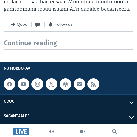
mulachuu isaa barreesaan Muummee mootumoota
gamtoomanii ibsuu isaanii APn dabalee beeksiseera.
Qoodi
Follow us
Continue reading
NU HORDOFAA
ODUU
SAGANTAALEE
LIVE
WAA’EE KEENYA