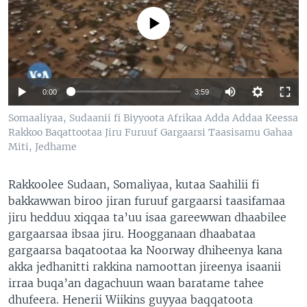
No media source currently available
0:00
3:59
Somaaliyaa, Sudaanii fi Biyyoota Afrikaa Adda Addaa Keessa
Rakkoo Baqattootaa Jiru Furuuf Gargaarsi Taasisamu Gahaa
Miti, Jedhame
Rakkoolee Sudaan, Somaliyaa, kutaa Saahilii fi
bakkawwan biroo jiran furuuf gargaarsi taasifamaa
jiru hedduu xiqqaa ta’uu isaa gareewwan dhaabilee
gargaarsaa ibsaa jiru. Hoogganaan dhaabataa
gargaarsa baqatootaa ka Noorway dhiheenya kana
akka jedhanitti rakkina namoottan jireenya isaanii
irraa buqa’an dagachuun waan baratame tahee
dhufeera. Henerii Wiikins guyyaa baqqatoota