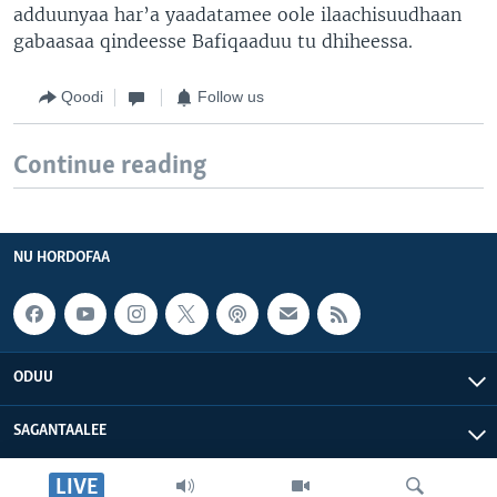
adduunyaa har’a yaadatamee oole ilaachisuudhaan
gabaasaa qindeesse Bafiqaaduu tu dhiheessa.
Qoodi
Follow us
Continue reading
NU HORDOFAA
ODUU
SAGANTAALEE
LIVE
WAA’EE KEENYA