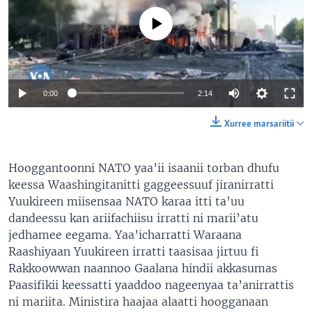
No media source currently available
0:00
2:14
Xurree marsariitii
Hooggantoonni NATO yaa’ii isaanii torban dhufu
keessa Waashingitanitti gaggeessuuf jiranirratti
Yuukireen miisensaa NATO karaa itti ta’uu
dandeessu kan ariifachiisu irratti ni marii’atu
jedhamee eegama. Yaa’icharratti Waraana
Raashiyaan Yuukireen irratti taasisaa jirtuu fi
Rakkoowwan naannoo Gaalana hindii akkasumas
Paasifikii keessatti yaaddoo nageenyaa ta’anirrattis
ni mariita. Ministira haajaa alaatti hoogganaan