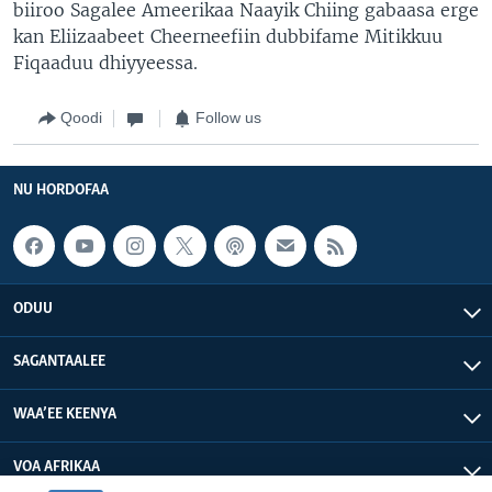
biiroo Sagalee Ameerikaa Naayik Chiing gabaasa erge
kan Eliizaabeet Cheerneefiin dubbifame Mitikkuu
Fiqaaduu dhiyyeessa.
Qoodi
Follow us
NU HORDOFAA
ODUU
SAGANTAALEE
WAA’EE KEENYA
VOA AFRIKAA