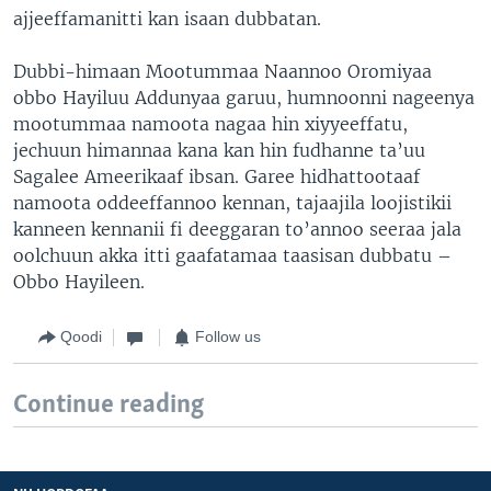
ajjeeffamanitti kan isaan dubbatan.
Dubbi-himaan Mootummaa Naannoo Oromiyaa
obbo Hayiluu Addunyaa garuu, humnoonni nageenya
mootummaa namoota nagaa hin xiyyeeffatu,
jechuun himannaa kana kan hin fudhanne ta’uu
Sagalee Ameerikaaf ibsan. Garee hidhattootaaf
namoota oddeeffannoo kennan, tajaajila loojistikii
kanneen kennanii fi deeggaran to’annoo seeraa jala
oolchuun akka itti gaafatamaa taasisan dubbatu –
Obbo Hayileen.
Qoodi
Follow us
Continue reading