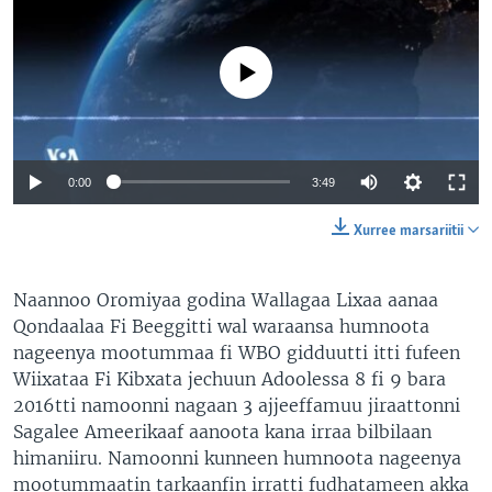
No media source currently available
0:00
3:49
Xurree marsariitii
Naannoo Oromiyaa godina Wallagaa Lixaa aanaa
Qondaalaa Fi Beeggitti wal waraansa humnoota
nageenya mootummaa fi WBO gidduutti itti fufeen
Wiixataa Fi Kibxata jechuun Adoolessa 8 fi 9 bara
2016tti namoonni nagaan 3 ajjeeffamuu jiraattonni
Sagalee Ameerikaaf aanoota kana irraa bilbilaan
himaniiru. Namoonni kunneen humnoota nageenya
mootummaatin tarkaanfin irratti fudhatameen akka