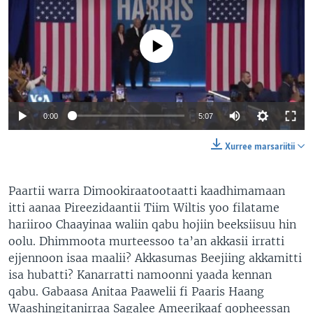
No media source currently available
0:00
5:07
Xurree marsariitii
Paartii warra Dimookiraatootaatti kaadhimamaan
itti aanaa Pireezidaantii Tiim Wiltis yoo filatame
hariiroo Chaayinaa waliin qabu hojiin beeksiisuu hin
oolu. Dhimmoota murteessoo ta’an akkasii irratti
ejjennoon isaa maalii? Akkasumas Beejiing akkamitti
isa hubatti? Kanarratti namoonni yaada kennan
qabu. Gabaasa Anitaa Paawelii fi Paaris Haang
Waashingitanirraa Sagalee Ameerikaaf qopheessan