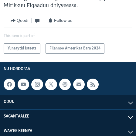
Mitikkuu Fiqaaduu dhiyyeessa.
Qoodi
Follow us
This item is part of
Yunaaytid Isteets
Filannoo Ameerikaa Bara 2024
NU HORDOFAA
ODUU
SAGANTAALEE
WAA’EE KEENYA