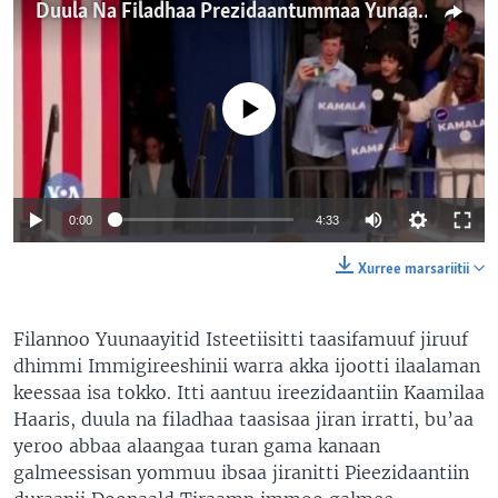
Duula Na Filadhaa Prezidaantummaa Yunaayitid Isteetis Irratti Waa’een Immigireeshinii Yokaan Godaantotaa Dhimma Ijoo Akkuma Tahetti Jira
No media source currently available
0:00
4:33
Xurree marsariitii
Filannoo Yuunaayitid Isteetiisitti taasifamuuf jiruuf
dhimmi Immigireeshinii warra akka ijootti ilaalaman
keessaa isa tokko. Itti aantuu ireezidaantiin Kaamilaa
Haaris, duula na filadhaa taasisaa jiran irratti, bu’aa
yeroo abbaa alaangaa turan gama kanaan
galmeessisan yommuu ibsaa jiranitti Pieezidaantiin