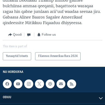
duraanii Doonaald Tiraamp immoo galmee
bulchiinsa ammaa qeeqanii, baqattoota waraqaa
ragaa hin qabne jumlaan arii’uuf waadaa seenaa jiru.
Gabaasa Alinee Baaros Sagalee Ameerikaaf
qindeessite Mitikkuu Fiqaaduu dhiyyeessa.
Qoodi
Follow us
This item is part of
Yunaaytid Isteets
Filannoo Ameerikaa Bara 2024
NU HORDOFAA
ODUU