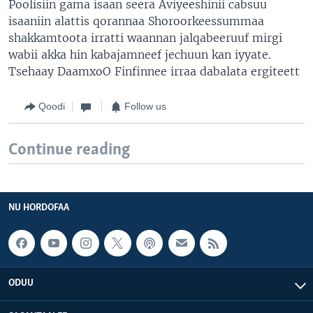
Poolisiin gama isaan seera Aviyeeshinii cabsuu
isaaniin alattis qorannaa Shoroorkeessummaa
shakkamtoota irratti waannan jalqabeeruuf mirgi
wabii akka hin kabajamneef jechuun kan iyyate.
Tsehaay DaamxoO Finfinnee irraa dabalata ergiteett
Qoodi
Follow us
Continue reading
NU HORDOFAA
ODUU