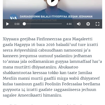
No media source currently available
0:00
4:44
Xiyyaara geejibaa Finfinneerraa gara Maqaleetti
gaafa Hagayya 16 bara 2016 balaalii’uuf ture irratti
seera Aviyeeshiinii cabsuudhaan namoonni ja’a
kanneen jeequmsa uumuuf yaalaniiru jedhaman
to’annaa jala oolfamaniiran guyyaa lammaffaaf har’a
mana murtiitti dhiyaataniiru. Abukaatoo
shakkamtootaa keessaa tokko kan taate Jamilaa
Mesfiin manni murtii gaaffii mirga wabii dhiyyateef
kufaa taasisuun gaafii Poolisiin Federaalaa beellama
guyyoota 14 irratti gaafate raggaasiiseera jechuun
sagalee Ameerikaatti himaniiru.