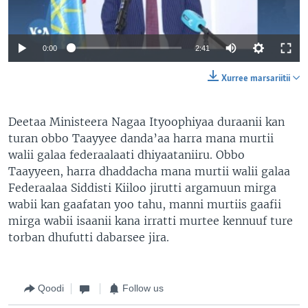
0:00
2:41
Xurree marsariitii
Deetaa Ministeera Nagaa Ityoophiyaa duraanii kan
turan obbo Taayyee danda’aa harra mana murtii
walii galaa federaalaati dhiyaataniiru. Obbo
Taayyeen, harra dhaddacha mana murtii walii galaa
Federaalaa Siddisti Kiiloo jirutti argamuun mirga
wabii kan gaafatan yoo tahu, manni murtiis gaafii
mirga wabii isaanii kana irratti murtee kennuuf ture
torban dhufutti dabarsee jira.
Qoodi
Follow us