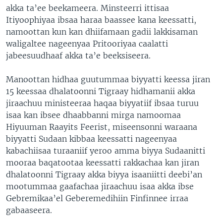
akka ta’ee beekameera. Minsteerri ittisaa
Itiyoophiyaa ibsaa haraa baassee kana keessatti,
namoottan kun kan dhiifamaan gadii lakkisaman
waligaltee nageenyaa Pritooriyaa caalatti
jabeesuudhaaf akka ta’e beeksiseera.
Manoottan hidhaa guutummaa biyyatti keessa jiran
15 keessaa dhalatoonni Tigraay hidhamanii akka
jiraachuu ministeeraa haqaa biyyatiif ibsaa turuu
isaa kan ibsee dhaabbanni mirga namoomaa
Hiyuuman Raayits Feerist, miseensonni waraana
biyyatti Sudaan kibbaa keessatti nageenyaa
kabachiisaa turaaniif yeroo amma biyya Sudaanitti
mooraa baqatootaa keessatti rakkachaa kan jiran
dhalatoonni Tigraay akka biyya isaaniitti deebi’an
mootummaa gaafachaa jiraachuu isaa akka ibse
Gebremikaa’el Geberemedihiin Finfinnee irraa
gabaaseera.