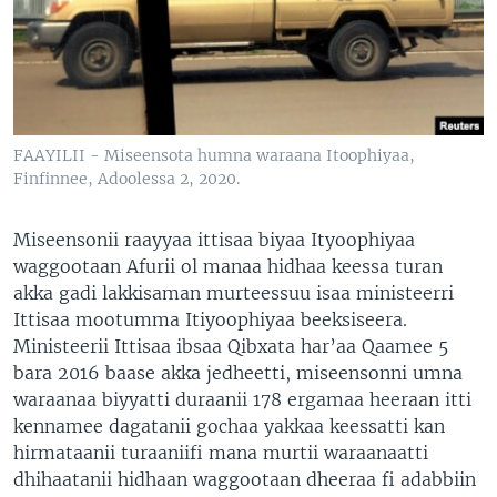
FAAYILII - Miseensota humna waraana Itoophiyaa,
Finfinnee, Adoolessa 2, 2020.
Miseensonii raayyaa ittisaa biyaa Ityoophiyaa
waggootaan Afurii ol manaa hidhaa keessa turan
akka gadi lakkisaman murteessuu isaa ministeerri
Ittisaa mootumma Itiyoophiyaa beeksiseera.
Ministeerii Ittisaa ibsaa Qibxata har’aa Qaamee 5
bara 2016 baase akka jedheetti, miseensonni umna
waraanaa biyyatti duraanii 178 ergamaa heeraan itti
kennamee dagatanii gochaa yakkaa keessatti kan
hirmataanii turaaniifi mana murtii waraanaatti
dhihaatanii hidhaan waggootaan dheeraa fi adabbiin