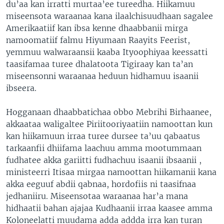
du’aa kan irratti murtaa’ee tureedha. Hiikamuu
miseensota waraanaa kana ilaalchisuudhaan sagalee
Amerikaatiif kan ibsa kenne dhaabbanii mirga
namoomatiif falmu Hiyumaan Raayits Feerist,
yemmuu walwaraansii kaaba Ityoophiyaa keessatti
taasifamaa turee dhalatoota Tigiraay kan ta’an
miseensonni waraanaa heduun hidhamuu isaanii
ibseera.
Hogganaan dhaabbatichaa obbo Mebrihi Birhaanee,
akkaataa waligaltee Piriitooriyaatiin namoottan kun
kan hiikamuun irraa turee dursee ta’uu qabaatus
tarkaanfii dhiifama laachuu amma mootummaan
fudhatee akka gariitti fudhachuu isaanii ibsaanii ,
ministeerri Itisaa mirgaa namoottan hiikamanii kana
akka eeguuf abdii qabnaa, hordofiis ni taasifnaa
jedhaniiru. Miseensotaa waraanaa har’a mana
hidhaatii bahan ajajaa Kudhaanii irraa kaasee amma
Koloneelatti muudama adda addda irra kan turan